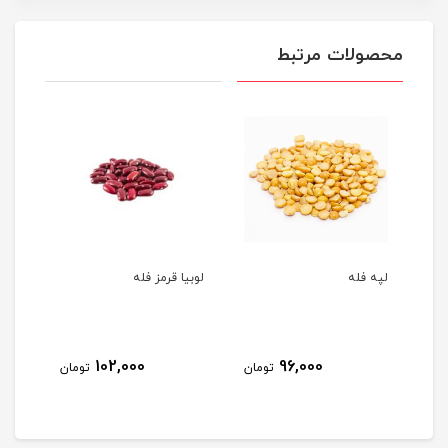
محصولات مرتبط
لپه فله
لوبیا قرمز فله
نخود
9
102,000
96,000
تومان
تومان
مان