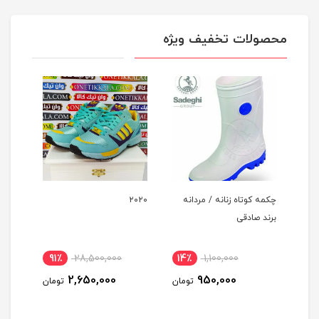
محصولات تخفیف ویژه
چکمه کوتاه زنانه / مردانه
۲۰۲۰
خمیر 
برند صادقی
پرودن
91٪
28,500,000
14٪
1,100,000
12
2,650,000
950,000
ومان
تومان
تومان