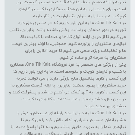
تجربه را ارائه دهیم. هدف ما ارائه قیمت مناسب و کیفیت برتر
است و برای دستیابی به این هدف، همکاری با کسب و کارهای
کوچک و متوسط را به عنوان یک اولویت در نظر داریم.
در One Tik Kala، ما به این باور داریم که هر مشتری حق دارد
تجربه خریدی مطمئن و رضایت بخش داشته باشد. بنابراین، تلاش
می کنیم تا از طریق ارائه انواع کالاها و خدمات با کیفیت بالا،
نیازهای مشتریان را برآورده کنیم. همچنین، با ارائه بهترین قیمت
ها و تخفیفات ویژه، سعی می کنیم تا خرید آنلاین را برای
مشتریان به صرفه تر و ساده تر کنیم.
یکی از ویژگی های منحصر به فرد فروشگاه One Tik Kala، همکاری
با کسب و کارهای کوچک و متوسط است. ما به این باور داریم که
این کسب و کارها پتانسیل های بزرگی دارند و می توانند تجربه
خرید مشتریان را بهبود بخشند. بنابراین، با ارائه فرصت همکاری به
این کسب و کارها، به آنها کمک می کنیم تا رشد و پیشرفت کنند و
در عین حال، مشتریانمان هم از خدمات و کالاهای با کیفیت
بیشتری بهره مند شوند.
در One Tik Kala، ما به دنبال ایجاد رابطه ای مستدام و موثر با
مشتریانمان هستیم. بنابراین، تمام تلاش خود را می کنیم تا
نیازهای شما را به صورت دقیق بشناسیم و به آنها پاسخ دهیم. با
تیمی مجرب و حرفه ای، ما از طریق پاسخگویی به سوالات و