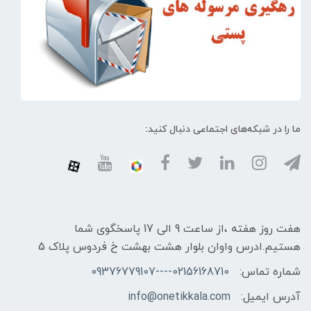
ما را در شبکه‌های اجتماعی دنبال کنید:
هفت روز هفته ،از ساعت 9 الی 17 پاسخگوی شما
هستیم.ادرس واوان بلوار هشت بهشت خ فردوس پلاک 5
شماره تماس:
02156168710----09376779107
آدرس ایمیل:
info@onetikkala.com