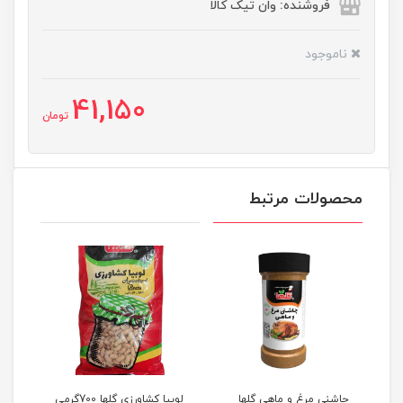
فروشنده: وان تیک کالا
ناموجود
41,150
تومان
محصولات مرتبط
90گرمی
چاشنی مرغ و ماهی گلها
لوبیا کشاورزی گلها 700گرمی