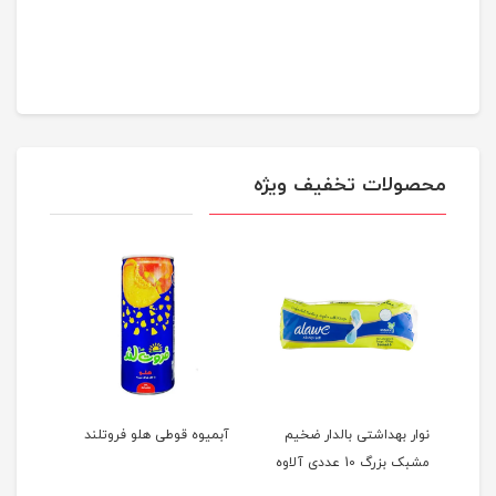
محصولات تخفیف ویژه
یت
نوار بهداشتی بالدار ضخیم
آبمیوه قوطی هلو فروتلند
هپی‌ت
مشبک بزرگ 10 عددی آلاوه
۲۵۰میلی‌لیتر