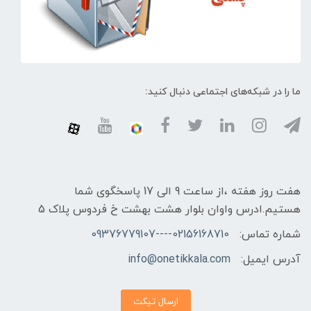
ما را در شبکه‌های اجتماعی دنبال کنید:
هفت روز هفته ،از ساعت 9 الی 17 پاسخگوی شما
هستیم.ادرس واوان بلوار هشت بهشت خ فردوس پلاک 5
شماره تماس:
02156168710----09376779107
آدرس ایمیل:
info@onetikkala.com
ارسال تیکت