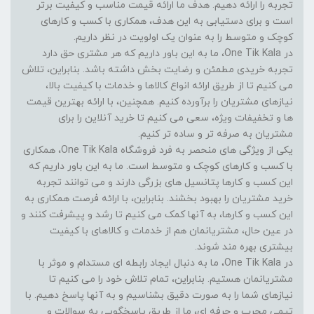
تجربه را ارائه دهیم. هدف ما ارائه قیمت مناسب و کیفیت برتر
است و برای دستیابی به این هدف، همکاری با کسب و کارهای
کوچک و متوسط را به عنوان یک اولویت در نظر داریم.
در One Tik Kala، ما به این باور داریم که هر مشتری حق دارد
تجربه خریدی مطمئن و رضایت بخش داشته باشد. بنابراین، تلاش
می کنیم تا از طریق ارائه انواع کالاها و خدمات با کیفیت بالا،
نیازهای مشتریان را برآورده کنیم. همچنین، با ارائه بهترین قیمت
ها و تخفیفات ویژه، سعی می کنیم تا خرید آنلاین را برای
مشتریان به صرفه تر و ساده تر کنیم.
یکی از ویژگی های منحصر به فرد فروشگاه One Tik Kala، همکاری
با کسب و کارهای کوچک و متوسط است. ما به این باور داریم که
این کسب و کارها پتانسیل های بزرگی دارند و می توانند تجربه
خرید مشتریان را بهبود بخشند. بنابراین، با ارائه فرصت همکاری به
این کسب و کارها، به آنها کمک می کنیم تا رشد و پیشرفت کنند و
در عین حال، مشتریانمان هم از خدمات و کالاهای با کیفیت
بیشتری بهره مند شوند.
در One Tik Kala، ما به دنبال ایجاد رابطه ای مستدام و موثر با
مشتریانمان هستیم. بنابراین، تمام تلاش خود را می کنیم تا
نیازهای شما را به صورت دقیق بشناسیم و به آنها پاسخ دهیم. با
تیمی مجرب و حرفه ای، ما از طریق پاسخگویی به سوالات و