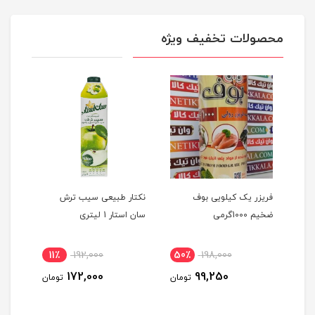
محصولات تخفیف ویژه
،
فریزر یک کیلویی بوف
نکتار طبیعی سیب ترش
کنسرو
ضخیم 1000گرمی
سان استار 1 لیتری
بیژن 380گرم
کس ) سوربن کاله 625
11٪
192,000
50٪
198,000
2٪
172,000
99,250
ومان
تومان
تومان