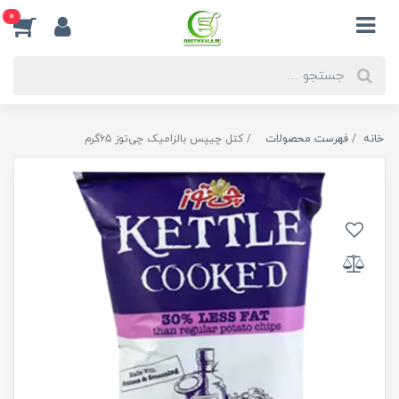
0
خانه
فهرست محصولات
کتل چیپس بالزامیک چی‌توز ۶۵گرم