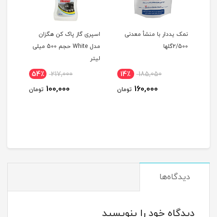
ا درای
نمک یددار با منشأ معدنی
اسپری گاز پاک کن هگزان
پودر 
2/500گلها
مدل White حجم 500 میلی
surfپک ده کیلو گرمی
لیتر
54٪
217,000
14٪
185,050
15
100,000
160,000
ومان
تومان
تومان
دیدگاه‌ها
دیدگاه خود را بنویسید