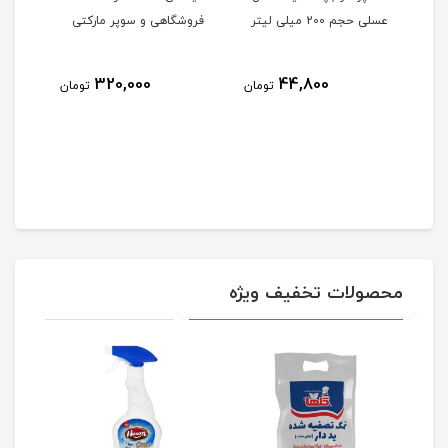
عسلی حجم 200 میلی لیتر
فروشگاهی و سوپر مارکتی
خشک
250 میلی لیتر
320,000
44,800
مان
تومان
تومان
محصولات تخفیف ویژه