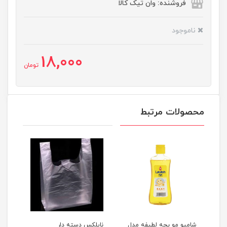
فروشنده: وان تیک کالا
ناموجود
18,000
تومان
محصولات مرتبط
شامپو مو بچه لطیفه مدل
نایلکس دسته دار
شامپ