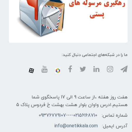
ما را در شبکه‌های اجتماعی دنبال کنید:
هفت روز هفته ،از ساعت 9 الی 17 پاسخگوی شما
هستیم.ادرس واوان بلوار هشت بهشت خ فردوس پلاک 5
شماره تماس:
02156168710----09376779107
آدرس ایمیل:
info@onetikkala.com