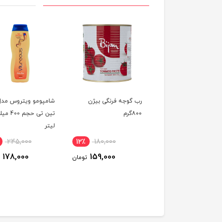
 وانیلی با خامه مزمز
رب گوجه فرنگی بیژن
شامپومو ویتروس مدل
۸۰۰گرم
تین تی حجم 00
لیتر
245,000
12٪
180,000
20٪
40,000
178,000
159,000
32,300
تومان
تومان