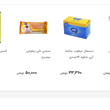
دستمال مرطوب ساشه
بستنی نانی زعفرانی
کنسرو
آیی شکوه 24عددی
دومینو
50,000
33,360
ومان
تومان
تومان