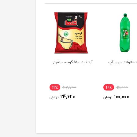
 خانواده سون آپ
آرد ذرت 150 گرم – سلفونی
نوشابه 1.5 لیتری پپسی
2٪
111,000
12٪
27,700
10٪
111,000
109,000
24,620
100,000
تومان
تومان
توم