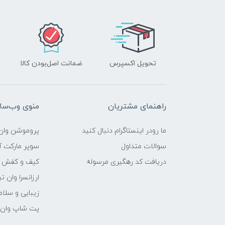
تحویل اکسپرس
ضمانت اصل‌بودن کالا
راهنمای مشتریان
منوی وب‌سا
ما رودر اینستاگرام دنبال کنید
پروموشن وان 
سوالات متداول
سوپر مارکت آن
دریافت کد رهگیری مرسوله
کیف و کفش وا
ارزانسرا وان ت
زیبایی و سلام
پت شاپ وان ت