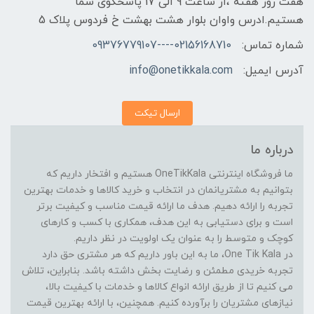
هفت روز هفته ،از ساعت 9 الی 17 پاسخگوی شما
هستیم.ادرس واوان بلوار هشت بهشت خ فردوس پلاک 5
شماره تماس:
02156168710----09376779107
آدرس ایمیل:
info@onetikkala.com
ارسال تیکت
درباره ما
ما فروشگاه اینترنتی OneTikKala هستیم و افتخار داریم که
بتوانیم به مشتریانمان در انتخاب و خرید کالاها و خدمات بهترین
تجربه را ارائه دهیم. هدف ما ارائه قیمت مناسب و کیفیت برتر
است و برای دستیابی به این هدف، همکاری با کسب و کارهای
کوچک و متوسط را به عنوان یک اولویت در نظر داریم.
در One Tik Kala، ما به این باور داریم که هر مشتری حق دارد
تجربه خریدی مطمئن و رضایت بخش داشته باشد. بنابراین، تلاش
می کنیم تا از طریق ارائه انواع کالاها و خدمات با کیفیت بالا،
نیازهای مشتریان را برآورده کنیم. همچنین، با ارائه بهترین قیمت