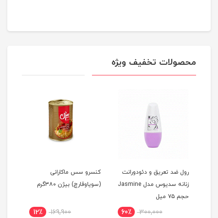
محصولات تخفیف ویژه
آب ان
رول ضد تعریق و دئودورانت
کنسرو سس ماکارانی
زنانه سدیوس مدل Jasmine
(سویا‌و‌قارچ) بیژن ۳۸۰گرم
حجم ۷۵ میل
12٪
169,900
60٪
300,000
12