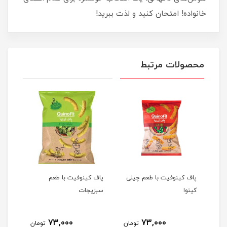
خانواده! امتحان کنید و لذت ببرید!
محصولات مرتبط
پاف کینوفیت با طعم چیلی
پاف کینوفیت با طعم
پاف 
کینوا
سبزیجات
بارب
73,000
73,000
مان
تومان
تومان