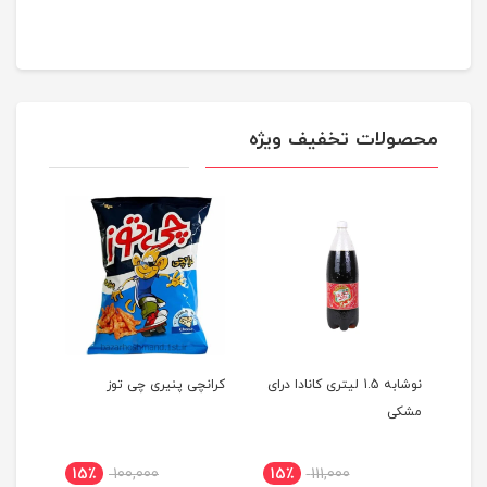
محصولات تخفیف ویژه
نوشابه 1.5 لیتری کانادا درای
کرانچی پنیری چی توز
شامپو
مشکی
محافظ
فولیکا | 
15٪
100,000
15٪
111,000
6٪