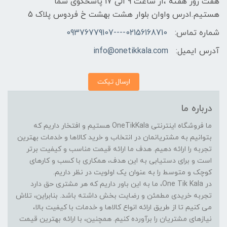
هفت روز هفته ،از ساعت 9 الی 17 پاسخگوی شما
هستیم.ادرس واوان بلوار هشت بهشت خ فردوس پلاک 5
شماره تماس:
02156168710----09376779107
آدرس ایمیل:
info@onetikkala.com
ارسال تیکت
درباره ما
ما فروشگاه اینترنتی OneTikKala هستیم و افتخار داریم که
بتوانیم به مشتریانمان در انتخاب و خرید کالاها و خدمات بهترین
تجربه را ارائه دهیم. هدف ما ارائه قیمت مناسب و کیفیت برتر
است و برای دستیابی به این هدف، همکاری با کسب و کارهای
کوچک و متوسط را به عنوان یک اولویت در نظر داریم.
در One Tik Kala، ما به این باور داریم که هر مشتری حق دارد
تجربه خریدی مطمئن و رضایت بخش داشته باشد. بنابراین، تلاش
می کنیم تا از طریق ارائه انواع کالاها و خدمات با کیفیت بالا،
نیازهای مشتریان را برآورده کنیم. همچنین، با ارائه بهترین قیمت