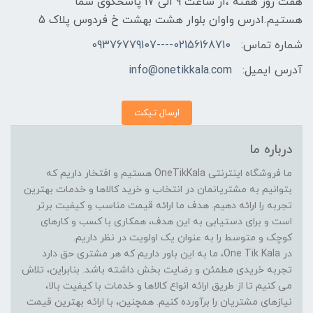
هفت روز هفته ،از ساعت 9 الی 17 پاسخگوی شما
هستیم.ادرس واوان بلوار هشت بهشت خ فردوس پلاک 5
شماره تماس:
02156168710----09376779107
آدرس ایمیل:
info@onetikkala.com
ارسال تیکت
درباره ما
ما فروشگاه اینترنتی OneTikKala هستیم و افتخار داریم که
بتوانیم به مشتریانمان در انتخاب و خرید کالاها و خدمات بهترین
تجربه را ارائه دهیم. هدف ما ارائه قیمت مناسب و کیفیت برتر
است و برای دستیابی به این هدف، همکاری با کسب و کارهای
کوچک و متوسط را به عنوان یک اولویت در نظر داریم.
در One Tik Kala، ما به این باور داریم که هر مشتری حق دارد
تجربه خریدی مطمئن و رضایت بخش داشته باشد. بنابراین، تلاش
می کنیم تا از طریق ارائه انواع کالاها و خدمات با کیفیت بالا،
نیازهای مشتریان را برآورده کنیم. همچنین، با ارائه بهترین قیمت