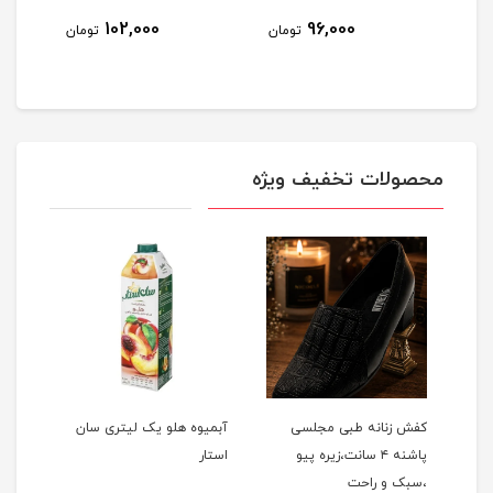
102,000
96,000
مان
تومان
تومان
محصولات تخفیف ویژه
نت
کفش زنانه طبی مجلسی
آبمیوه هلو یک لیتری سان
دستما
پاشنه ۴ سانت،زیره پیو
استار
،سبک و راحت