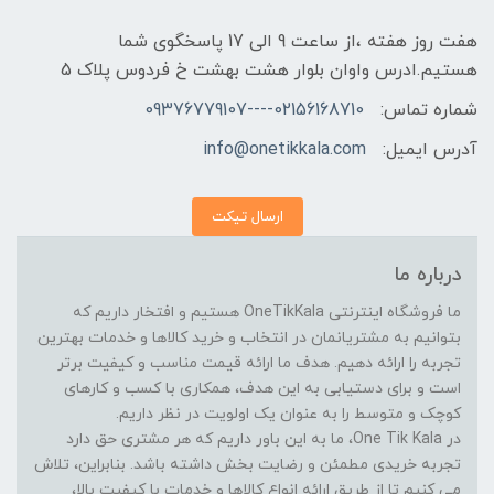
هفت روز هفته ،از ساعت 9 الی 17 پاسخگوی شما
هستیم.ادرس واوان بلوار هشت بهشت خ فردوس پلاک 5
شماره تماس:
02156168710----09376779107
آدرس ایمیل:
info@onetikkala.com
ارسال تیکت
درباره ما
ما فروشگاه اینترنتی OneTikKala هستیم و افتخار داریم که
بتوانیم به مشتریانمان در انتخاب و خرید کالاها و خدمات بهترین
تجربه را ارائه دهیم. هدف ما ارائه قیمت مناسب و کیفیت برتر
است و برای دستیابی به این هدف، همکاری با کسب و کارهای
کوچک و متوسط را به عنوان یک اولویت در نظر داریم.
در One Tik Kala، ما به این باور داریم که هر مشتری حق دارد
تجربه خریدی مطمئن و رضایت بخش داشته باشد. بنابراین، تلاش
می کنیم تا از طریق ارائه انواع کالاها و خدمات با کیفیت بالا،