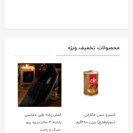
محصولات تخفیف ویژه
کنسرو سس ماکارانی
کفش زنانه طبی مجلسی
رول ض
(سویا‌و‌قارچ) بیژن ۳۸۰گرم
پاشنه ۴ سانت،زیره پیو
،سبک و راحت
 Pink