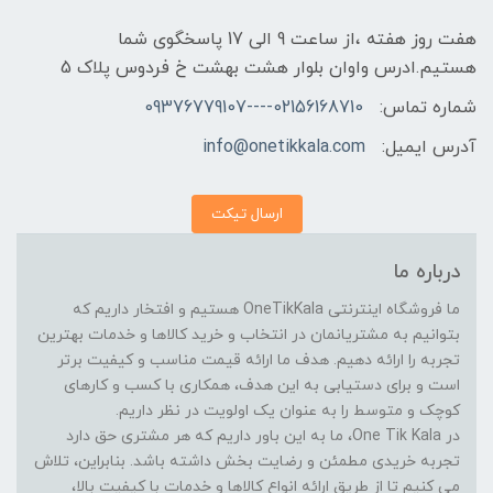
هفت روز هفته ،از ساعت 9 الی 17 پاسخگوی شما
هستیم.ادرس واوان بلوار هشت بهشت خ فردوس پلاک 5
شماره تماس:
02156168710----09376779107
آدرس ایمیل:
info@onetikkala.com
ارسال تیکت
درباره ما
ما فروشگاه اینترنتی OneTikKala هستیم و افتخار داریم که
بتوانیم به مشتریانمان در انتخاب و خرید کالاها و خدمات بهترین
تجربه را ارائه دهیم. هدف ما ارائه قیمت مناسب و کیفیت برتر
است و برای دستیابی به این هدف، همکاری با کسب و کارهای
کوچک و متوسط را به عنوان یک اولویت در نظر داریم.
در One Tik Kala، ما به این باور داریم که هر مشتری حق دارد
تجربه خریدی مطمئن و رضایت بخش داشته باشد. بنابراین، تلاش
می کنیم تا از طریق ارائه انواع کالاها و خدمات با کیفیت بالا،