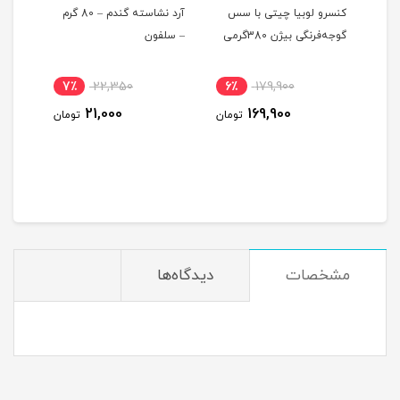
کنسرو لوبیا چیتی با سس
آرد نشاسته گندم – 80 گرم
گوجه‌فرنگی بیژن 380گرمی
– سلفون
جعبه
7٪
22,350
6٪
179,900
34
21,000
169,900
ومان
تومان
تومان
مشخصات
دیدگاه‌ها