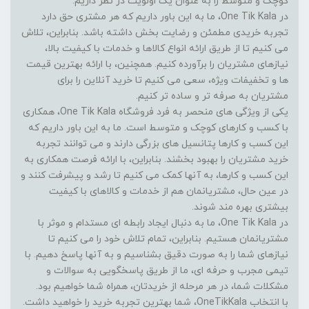
کوچک و متوسط را به عنوان یک اولویت در نظر داریم.
در One Tik Kala، ما به این باور داریم که هر مشتری حق دارد
تجربه خریدی مطمئن و رضایت بخش داشته باشد. بنابراین، تلاش
می کنیم تا از طریق ارائه انواع کالاها و خدمات با کیفیت بالا،
نیازهای مشتریان را برآورده کنیم. همچنین، با ارائه بهترین قیمت
ها و تخفیفات ویژه، سعی می کنیم تا خرید آنلاین را برای
مشتریان به صرفه تر و ساده تر کنیم.
یکی از ویژگی های منحصر به فرد فروشگاه One Tik Kala، همکاری
با کسب و کارهای کوچک و متوسط است. ما به این باور داریم که
این کسب و کارها پتانسیل های بزرگی دارند و می توانند تجربه
خرید مشتریان را بهبود بخشند. بنابراین، با ارائه فرصت همکاری به
این کسب و کارها، به آنها کمک می کنیم تا رشد و پیشرفت کنند و
در عین حال، مشتریانمان هم از خدمات و کالاهای با کیفیت
بیشتری بهره مند شوند.
در One Tik Kala، ما به دنبال ایجاد رابطه ای مستدام و موثر با
مشتریانمان هستیم. بنابراین، تمام تلاش خود را می کنیم تا
نیازهای شما را به صورت دقیق بشناسیم و به آنها پاسخ دهیم. با
تیمی مجرب و حرفه ای، ما از طریق پاسخگویی به سوالات و
مشکلات شما، در هر مرحله از خریدتان، همراه شما خواهیم بود.
با انتخاب OneTikKala، شما بهترین تجربه خرید را خواهید داشت.