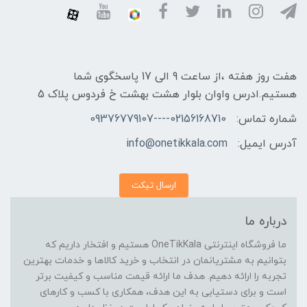
هفت روز هفته ،از ساعت 9 الی 17 پاسخگوی شما
هستیم.ادرس واوان بلوار هشت بهشت خ فردوس پلاک 5
شماره تماس:
02156168710----09376779107
آدرس ایمیل:
info@onetikkala.com
ارسال تیکت
درباره ما
ما فروشگاه اینترنتی OneTikKala هستیم و افتخار داریم که
بتوانیم به مشتریانمان در انتخاب و خرید کالاها و خدمات بهترین
تجربه را ارائه دهیم. هدف ما ارائه قیمت مناسب و کیفیت برتر
است و برای دستیابی به این هدف، همکاری با کسب و کارهای