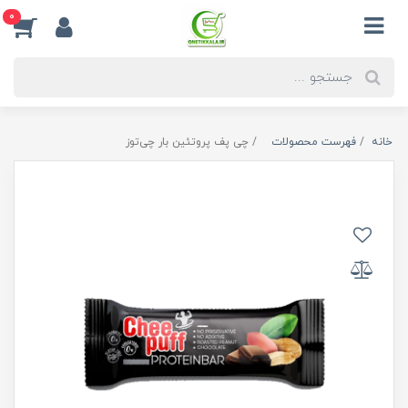
0
خانه
فهرست محصولات
چی پف پروتئین بار چی‌توز