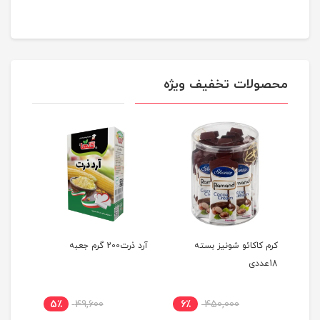
محصولات تخفیف ویژه
کرم کاکائو شونیز بسته
آرد ذرت200 گرم جعبه
شیرکا
18عددی
۲۰۰میلی‌لیتر
5٪
49,600
6٪
450,000
19