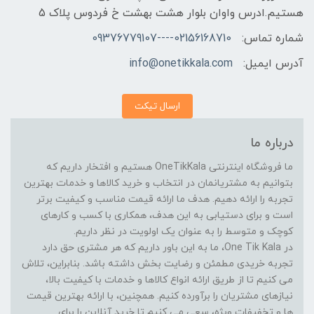
هستیم.ادرس واوان بلوار هشت بهشت خ فردوس پلاک 5
شماره تماس:
02156168710----09376779107
آدرس ایمیل:
info@onetikkala.com
ارسال تیکت
درباره ما
ما فروشگاه اینترنتی OneTikKala هستیم و افتخار داریم که
بتوانیم به مشتریانمان در انتخاب و خرید کالاها و خدمات بهترین
تجربه را ارائه دهیم. هدف ما ارائه قیمت مناسب و کیفیت برتر
است و برای دستیابی به این هدف، همکاری با کسب و کارهای
کوچک و متوسط را به عنوان یک اولویت در نظر داریم.
در One Tik Kala، ما به این باور داریم که هر مشتری حق دارد
تجربه خریدی مطمئن و رضایت بخش داشته باشد. بنابراین، تلاش
می کنیم تا از طریق ارائه انواع کالاها و خدمات با کیفیت بالا،
نیازهای مشتریان را برآورده کنیم. همچنین، با ارائه بهترین قیمت
ها و تخفیفات ویژه، سعی می کنیم تا خرید آنلاین را برای