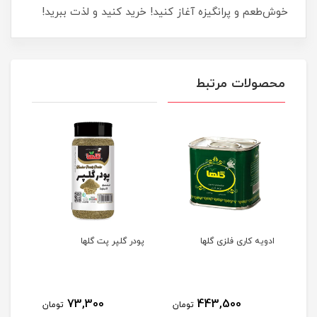
خوش‌طعم و پرانگیزه آغاز کنید! خرید کنید و لذت ببرید!
محصولات مرتبط
پت
ادویه کاری فلزی گلها
پودر گلپر پت گلها
قند 
73,300
443,500
مان
تومان
تومان