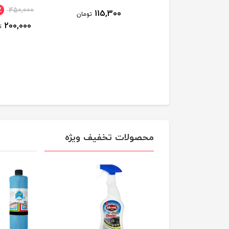
٪
450,000
115,300
98,000
تومان
تومان
200,000
ت
محصولات تخفیف ویژه