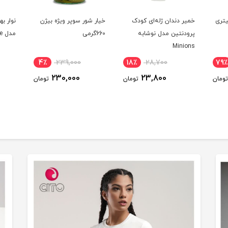
تری
خمیر دندان ژله‌ای کودک
خیار شور سوپر ویژه بیژن
نوار 
پرودنتین مدل نوشابه
660گرمی
مدل sensitive
Minions
4٪
239,000
18٪
28,700
79٪
230,000
23,800
تومان
تومان
تومان