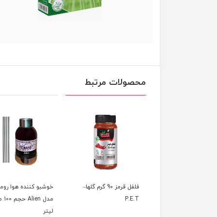
محصولات مرتبط
ه سوپ گلها ورمیشل
فلفل قرمز 90 گرم گلها–
خوشبو کننده هوا روم
نی
P.E.T
مدل en
لیتر