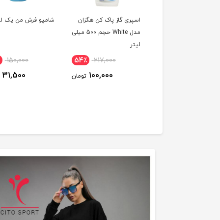
نی یخی فالوده جیتو
اسپری گاز پاک کن هگزان
شامپو فرش من یک لی
مدل White حجم 500 میلی
لیتر
150,000
54٪
217,000
25٪
20,000
31,500
100,000
15,000
تومان
تومان