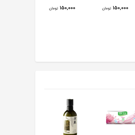
5٪
49,600
150,000
150,000
تومان
تومان
47,500
توم