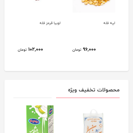
لپه فله
لوبیا قرمز فله
نخود
102,000
96,000
مان
تومان
تومان
محصولات تخفیف ویژه