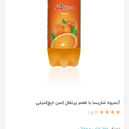
آبمیوه شاریسا با طعم پرتقال (سن ایچ)میلی
از 1
دسته :
مواد غذایی و خوراکی