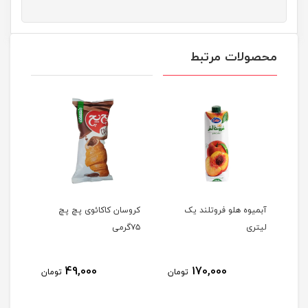
محصولات مرتبط
ک
آبمیوه هلو فروتلند یک
کروسان کاکائوی پچ پچ
برنج
لیتری
۷۵گرمی
گیلا
49,000
170,000
مان
تومان
تومان