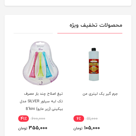
محصولات تخفیف ویژه
جرم گیر یک لیتری من
تیغ اصلاح چند بار مصرف
نوشابه 1.5 لیت
تک لبه سیلور SILVER مدل
بيکينی (زیر مایو) B'kini
مجموعه 3 عددی
41٪
600,000
6٪
111,000
91
355,000
105,000
ومان
تومان
تومان