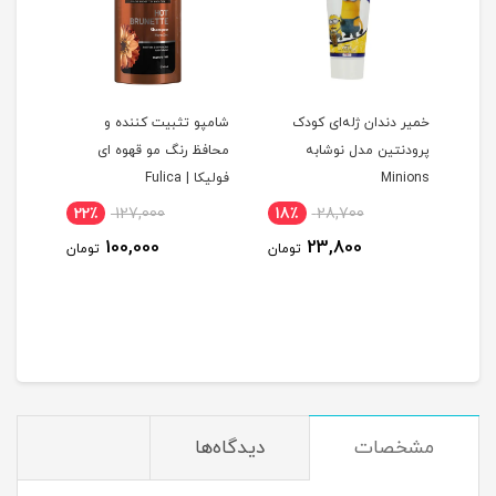
نو
خمیر دندان ژله‌ای کودک
شامپو تثبیت کننده و
تن ماهی 
پرودنتین مدل نوشابه
محافظ رنگ مو قهوه ای
Minions
فولیکا | Fulica
22٪
127,000
18٪
28,700
4
100,000
23,800
ومان
تومان
تومان
مشخصات
دیدگاه‌ها