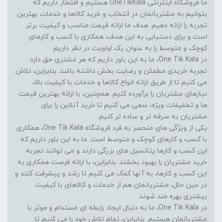
ما فروشگاه اینترنتی OneTikKala هستیم و افتخار داریم که
بتوانیم به مشتریانمان در انتخاب و خرید کالاها و خدمات بهترین
تجربه را ارائه دهیم. هدف ما ارائه قیمت مناسب و کیفیت برتر
است و برای دستیابی به این هدف، همکاری با کسب و کارهای
کوچک و متوسط را به عنوان یک اولویت در نظر داریم.
در One Tik Kala، ما به این باور داریم که هر مشتری حق دارد
تجربه خریدی مطمئن و رضایت بخش داشته باشد. بنابراین، تلاش
می کنیم تا از طریق ارائه انواع کالاها و خدمات با کیفیت بالا،
نیازهای مشتریان را برآورده کنیم. همچنین، با ارائه بهترین قیمت
ها و تخفیفات ویژه، سعی می کنیم تا خرید آنلاین را برای
مشتریان به صرفه تر و ساده تر کنیم.
یکی از ویژگی های منحصر به فرد فروشگاه One Tik Kala، همکاری
با کسب و کارهای کوچک و متوسط است. ما به این باور داریم که
این کسب و کارها پتانسیل های بزرگی دارند و می توانند تجربه
خرید مشتریان را بهبود بخشند. بنابراین، با ارائه فرصت همکاری به
این کسب و کارها، به آنها کمک می کنیم تا رشد و پیشرفت کنند و
در عین حال، مشتریانمان هم از خدمات و کالاهای با کیفیت
بیشتری بهره مند شوند.
در One Tik Kala، ما به دنبال ایجاد رابطه ای مستدام و موثر با
مشتریانمان هستیم. بنابراین، تمام تلاش خود را می کنیم تا