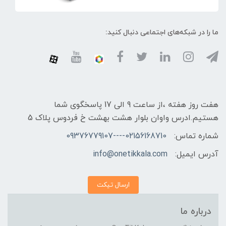
ما را در شبکه‌های اجتماعی دنبال کنید:
هفت روز هفته ،از ساعت 9 الی 17 پاسخگوی شما
هستیم.ادرس واوان بلوار هشت بهشت خ فردوس پلاک 5
شماره تماس:
02156168710----09376779107
آدرس ایمیل:
info@onetikkala.com
ارسال تیکت
درباره ما