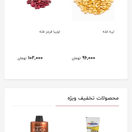
لپه فله
لوبیا قرمز فله
نخود
102,000
96,000
مان
تومان
تومان
محصولات تخفیف ویژه