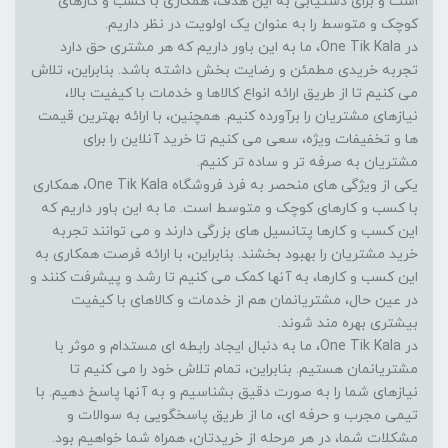
است و برای دستیابی به این هدف، همکاری با کسب و کارهای
کوچک و متوسط را به عنوان یک اولویت در نظر داریم.
در One Tik Kala، ما به این باور داریم که هر مشتری حق دارد
تجربه خریدی مطمئن و رضایت بخش داشته باشد. بنابراین، تلاش
می کنیم تا از طریق ارائه انواع کالاها و خدمات با کیفیت بالا،
نیازهای مشتریان را برآورده کنیم. همچنین، با ارائه بهترین قیمت
ها و تخفیفات ویژه، سعی می کنیم تا خرید آنلاین را برای
مشتریان به صرفه تر و ساده تر کنیم.
یکی از ویژگی های منحصر به فرد فروشگاه One Tik Kala، همکاری
با کسب و کارهای کوچک و متوسط است. ما به این باور داریم که
این کسب و کارها پتانسیل های بزرگی دارند و می توانند تجربه
خرید مشتریان را بهبود بخشند. بنابراین، با ارائه فرصت همکاری به
این کسب و کارها، به آنها کمک می کنیم تا رشد و پیشرفت کنند و
در عین حال، مشتریانمان هم از خدمات و کالاهای با کیفیت
بیشتری بهره مند شوند.
در One Tik Kala، ما به دنبال ایجاد رابطه ای مستدام و موثر با
مشتریانمان هستیم. بنابراین، تمام تلاش خود را می کنیم تا
نیازهای شما را به صورت دقیق بشناسیم و به آنها پاسخ دهیم. با
تیمی مجرب و حرفه ای، ما از طریق پاسخگویی به سوالات و
مشکلات شما، در هر مرحله از خریدتان، همراه شما خواهیم بود.