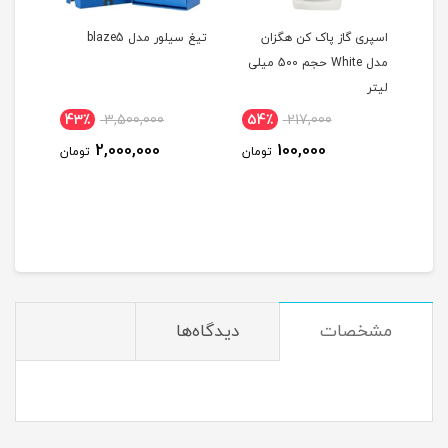
اسپری گاز پاک کن هگزان
تیغ سیلور مدل blaze5
چیپس 
مدل White حجم 500 میلی
لیتر
43٪
3,500,000
54٪
217,000
1٪
2,000,000
100,000
ومان
تومان
تومان
مشخصات
دیدگاه‌ها