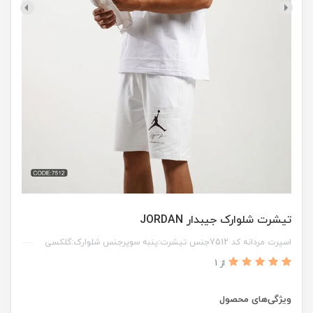
تیشرت شلوارک جیبدار JORDAN
اسپرت مردانه کد 7512جنس تیشرت:پنبه سوپرجنس شلوارک:گلکسی
از 1
ویژگی‌های محصول