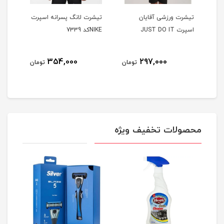
تیشرت ورزشی آقایان
تیشرت لانگ پسرانه اسپرت
اسپرت JUST DO IT
NIKEکد 7339
354,000
297,000
تومان
تومان
محصولات تخفیف ویژه