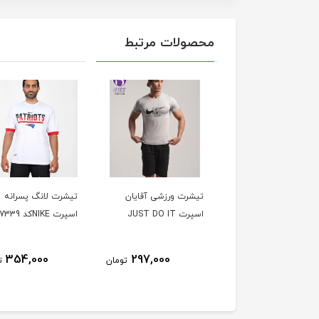
محصولات مرتبط
تیشرت ورزشی آقایان
تیشرت لانگ پسرانه
اسپرت JUST DO IT
اسپرت NIKEکد 7339
354,000
297,000
تومان
ت