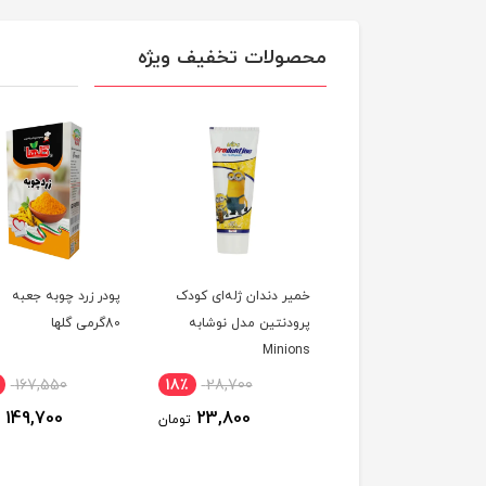
محصولات تخفیف ویژه
ج هاشمی درجه یک
خمیر دندان ژله‌ای کودک
پودر زرد چوبه جعبه
ان فوق اعلا
پرودنتین مدل نوشابه
80گرمی گلها
Minions
167,550
18٪
28,700
5٪
6,000,000
149,700
23,800
5,700,000
تومان
تومان