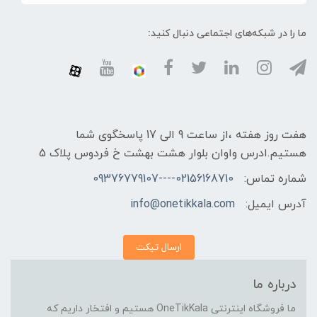
ما را در شبکه‌های اجتماعی دنبال کنید:
هفت روز هفته ،از ساعت 9 الی 17 پاسخگوی شما
هستیم.ادرس واوان بلوار هشت بهشت خ فردوس پلاک 5
شماره تماس:
02156168710----09376779107
آدرس ایمیل:
info@onetikkala.com
ارسال تیکت
درباره ما
ما فروشگاه اینترنتی OneTikKala هستیم و افتخار داریم که