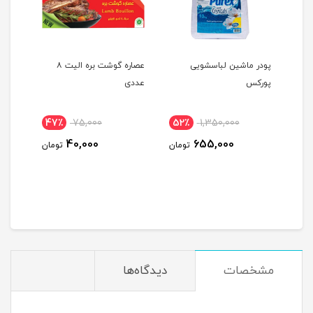
پودر ماشین لباسشویی
عصاره گوشت بره الیت ۸
شامپو
پورکس
عددی
47٪
75,000
52٪
1,350,000
4
40,000
655,000
ومان
تومان
تومان
مشخصات
دیدگاه‌ها