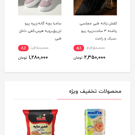
یره
کفش زنانه طبی مجلسی
سامبا بچه گانه،زیره پیو
چکمه
پاشنه ۴ سانت،زیره پیو
تزریق،رویه هرس،کفی داخل
برند
،سبک و راحت
طبی
8٪
1,380,000
5٪
2,450,000
8
1,280,000
2,350,000
مان
تومان
تومان
محصولات تخفیف ویژه