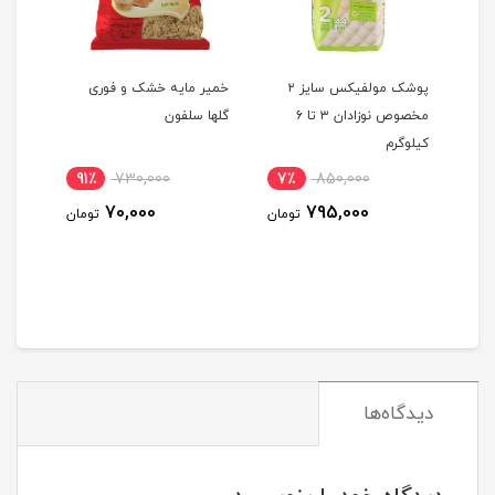
ک نارگیلی 450 گرم –
پوشک مولفیکس سایز ۲
خمیر مایه خشک و فوری
مخصوص نوزادان ۳ تا ۶
گلها سلفون
جعبه
کیلوگرم
91٪
730,000
7٪
850,000
5
70,000
795,000
ومان
تومان
تومان
دیدگاه‌ها