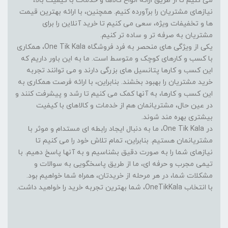
می کنیم تا از طریق ارائه انواع کالاها و خدمات با کیفیت بالا،
نیازهای مشتریان را برآورده کنیم. همچنین، با ارائه بهترین قیمت
ها و تخفیفات ویژه، سعی می کنیم تا خرید آنلاین را برای
مشتریان به صرفه تر و ساده تر کنیم.
یکی از ویژگی های منحصر به فرد فروشگاه One Tik Kala، همکاری
با کسب و کارهای کوچک و متوسط است. ما به این باور داریم که
این کسب و کارها پتانسیل های بزرگی دارند و می توانند تجربه
خرید مشتریان را بهبود بخشند. بنابراین، با ارائه فرصت همکاری به
این کسب و کارها، به آنها کمک می کنیم تا رشد و پیشرفت کنند و
در عین حال، مشتریانمان هم از خدمات و کالاهای با کیفیت
بیشتری بهره مند شوند.
در One Tik Kala، ما به دنبال ایجاد رابطه ای مستدام و موثر با
مشتریانمان هستیم. بنابراین، تمام تلاش خود را می کنیم تا
نیازهای شما را به صورت دقیق بشناسیم و به آنها پاسخ دهیم. با
تیمی مجرب و حرفه ای، ما از طریق پاسخگویی به سوالات و
مشکلات شما، در هر مرحله از خریدتان، همراه شما خواهیم بود.
با انتخاب OneTikKala، شما بهترین تجربه خرید را خواهید داشت.