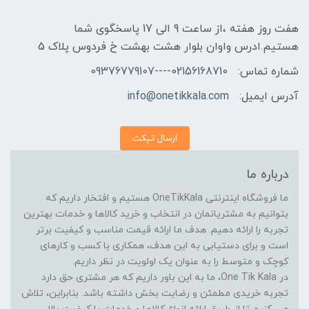
هفت روز هفته ،از ساعت 9 الی 17 پاسخگوی شما
هستیم.ادرس واوان بلوار هشت بهشت خ فردوس پلاک 5
شماره تماس:
02156168710----09376779107
آدرس ایمیل:
info@onetikkala.com
ارسال تیکت
درباره ما
ما فروشگاه اینترنتی OneTikKala هستیم و افتخار داریم که
بتوانیم به مشتریانمان در انتخاب و خرید کالاها و خدمات بهترین
تجربه را ارائه دهیم. هدف ما ارائه قیمت مناسب و کیفیت برتر
است و برای دستیابی به این هدف، همکاری با کسب و کارهای
کوچک و متوسط را به عنوان یک اولویت در نظر داریم.
در One Tik Kala، ما به این باور داریم که هر مشتری حق دارد
تجربه خریدی مطمئن و رضایت بخش داشته باشد. بنابراین، تلاش