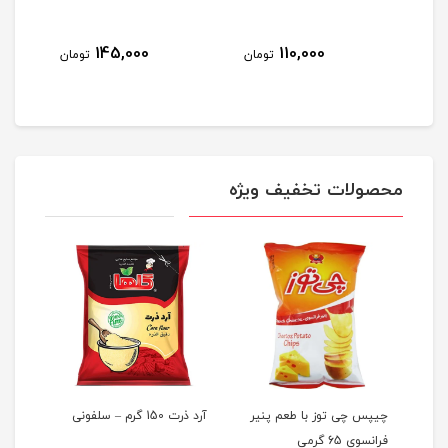
145,000
110,000
مان
تومان
تومان
محصولات تخفیف ویژه
چیپس چی توز با طعم پنیر
آرد ذرت 150 گرم – سلفونی
فرانسوی 65 گرمی
10کیلو گرمی