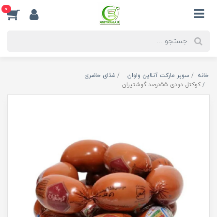
0
خانه
سوپر مارکت آنلاین واوان
غذای حاضری
کوکتل دودی 55درصد گوشتیران