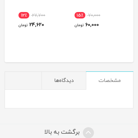
12٪
27,700
15٪
70,000
11٪
24,620
60,000
ومان
تومان
تومان
مشخصات
دیدگاه‌ها
برگشت به بالا