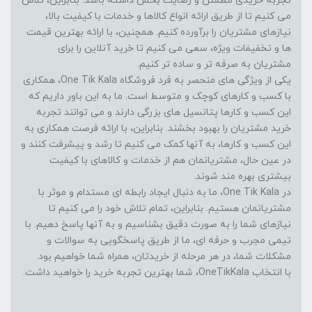
تجربه خریدی مطمئن و رضایت بخش داشته باشد. بنابراین، تلاش
می کنیم تا از طریق ارائه انواع کالاها و خدمات با کیفیت بالا،
نیازهای مشتریان را برآورده کنیم. همچنین، با ارائه بهترین قیمت
ها و تخفیفات ویژه، سعی می کنیم تا خرید آنلاین را برای
مشتریان به صرفه تر و ساده تر کنیم.
یکی از ویژگی های منحصر به فرد فروشگاه One Tik Kala، همکاری
با کسب و کارهای کوچک و متوسط است. ما به این باور داریم که
این کسب و کارها پتانسیل های بزرگی دارند و می توانند تجربه
خرید مشتریان را بهبود بخشند. بنابراین، با ارائه فرصت همکاری به
این کسب و کارها، به آنها کمک می کنیم تا رشد و پیشرفت کنند و
در عین حال، مشتریانمان هم از خدمات و کالاهای با کیفیت
بیشتری بهره مند شوند.
در One Tik Kala، ما به دنبال ایجاد رابطه ای مستدام و موثر با
مشتریانمان هستیم. بنابراین، تمام تلاش خود را می کنیم تا
نیازهای شما را به صورت دقیق بشناسیم و به آنها پاسخ دهیم. با
تیمی مجرب و حرفه ای، ما از طریق پاسخگویی به سوالات و
مشکلات شما، در هر مرحله از خریدتان، همراه شما خواهیم بود.
با انتخاب OneTikKala، شما بهترین تجربه خرید را خواهید داشت.