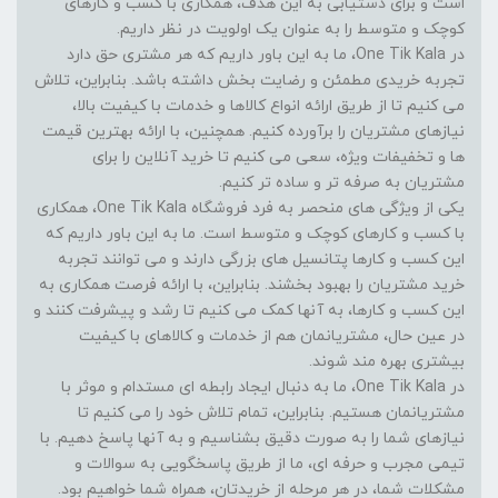
است و برای دستیابی به این هدف، همکاری با کسب و کارهای
کوچک و متوسط را به عنوان یک اولویت در نظر داریم.
در One Tik Kala، ما به این باور داریم که هر مشتری حق دارد
تجربه خریدی مطمئن و رضایت بخش داشته باشد. بنابراین، تلاش
می کنیم تا از طریق ارائه انواع کالاها و خدمات با کیفیت بالا،
نیازهای مشتریان را برآورده کنیم. همچنین، با ارائه بهترین قیمت
ها و تخفیفات ویژه، سعی می کنیم تا خرید آنلاین را برای
مشتریان به صرفه تر و ساده تر کنیم.
یکی از ویژگی های منحصر به فرد فروشگاه One Tik Kala، همکاری
با کسب و کارهای کوچک و متوسط است. ما به این باور داریم که
این کسب و کارها پتانسیل های بزرگی دارند و می توانند تجربه
خرید مشتریان را بهبود بخشند. بنابراین، با ارائه فرصت همکاری به
این کسب و کارها، به آنها کمک می کنیم تا رشد و پیشرفت کنند و
در عین حال، مشتریانمان هم از خدمات و کالاهای با کیفیت
بیشتری بهره مند شوند.
در One Tik Kala، ما به دنبال ایجاد رابطه ای مستدام و موثر با
مشتریانمان هستیم. بنابراین، تمام تلاش خود را می کنیم تا
نیازهای شما را به صورت دقیق بشناسیم و به آنها پاسخ دهیم. با
تیمی مجرب و حرفه ای، ما از طریق پاسخگویی به سوالات و
مشکلات شما، در هر مرحله از خریدتان، همراه شما خواهیم بود.