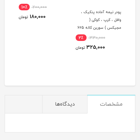
10٪
200,000
پودر نیمه آماده پنکیک ،
شیر 
180,000
تومان
وافل ، کرپ ، کوکی (
۲۰۰میلی‌لیتر
مجیکس ) سوربن کاله 625
گرم
2٪
330,000
6٪
325,000
ومان
تومان
مشخصات
دیدگاه‌ها