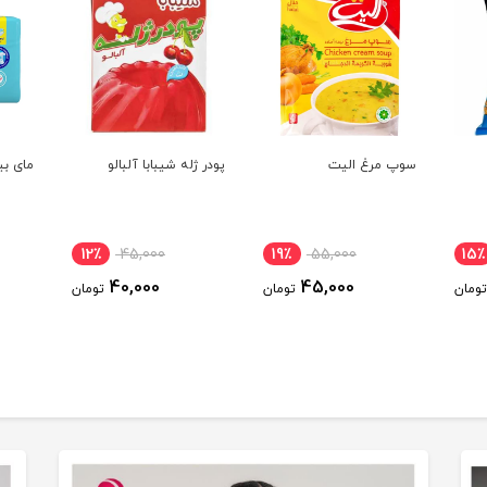
سوپ مرغ الیت
پودر ژله شیبابا آلبالو
مای بیبی 38عد
12٪
45,000
19٪
55,000
15٪
40,000
45,000
تومان
تومان
تومان