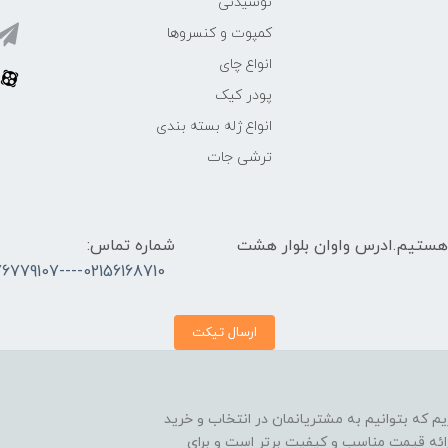
نوشیدنی
کمپوت و کنسروها
انواع چای
پودر کیک
انواع ژله بسته بندی
ترشی جات
 الی 17 پاسخگوی شما هستیم.ادرس واوان بلوار هشت
شماره تماس:
02156168710----09376779107
ارسال تیکت
On هستیم و افتخار داریم که بتوانیم به مشتریانمان در انتخاب و خرید
ارائه قیمت مناسب و کیفیت برتر است و برای