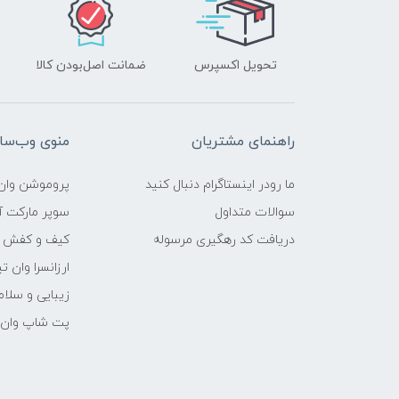
تحویل اکسپرس
ضمانت اصل‌بودن کالا
راهنمای مشتریان
منوی وب‌سا
ما رودر اینستاگرام دنبال کنید
پروموشن وان 
سوالات متداول
سوپر مارکت آن
دریافت کد رهگیری مرسوله
کیف و کفش وا
ارزانسرا وان ت
زیبایی و سلام
پت شاپ وان ت