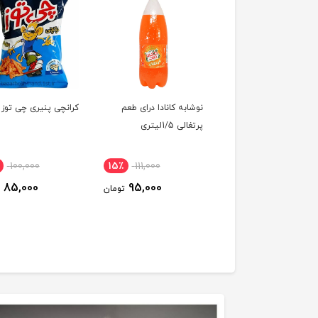
ر بهداشتی مشبک
نوشابه کانادا درای طعم
کرانچی پنیری چی توز
سافتکس مدل fast
پرتغالی 1/5لیتری
absorpt
100,000
15٪
111,000
24٪
150,000
85,000
95,000
115,000
تومان
تومان