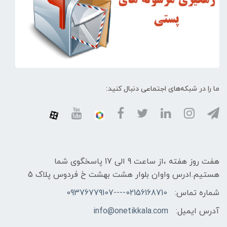
ما را در شبکه‌های اجتماعی دنبال کنید:
هفت روز هفته ،از ساعت 9 الی 17 پاسخگوی شما
هستیم.ادرس واوان بلوار هشت بهشت خ فردوس پلاک 5
شماره تماس:
02156168710----09376779107
آدرس ایمیل:
info@onetikkala.com