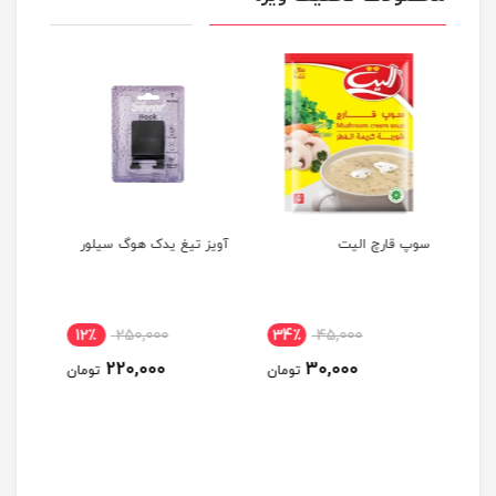
سوپ قارچ الیت
آویز تیغ یدک هوگ سیلور
سرکه قر
12٪
250,000
34٪
45,000
6٪
220,000
30,000
ومان
تومان
تومان