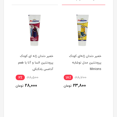
خمیر دندان ژله‌ای کودک
خمیر دندان ژله ای کودک
خمیر
ی
پرودنتین مدل نوشابه
پرودنتین السا و آنا با طعم
پرود
Minions
آدامس بادکنکی
2٪
28,500
18٪
28,700
مان
28,000
23,800
تومان
تومان