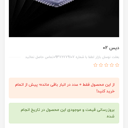
دیس 02
بعلت نوسان بازار لطفا با شماره 09376779107تماس حاصل نمائید
از این محصول فقط 0 عدد در انبار باقی مانده؛ پیش از اتمام
خرید کنید!
بروزرسانی قیمت و موجودی این محصول در تاریخ انجام
شده.