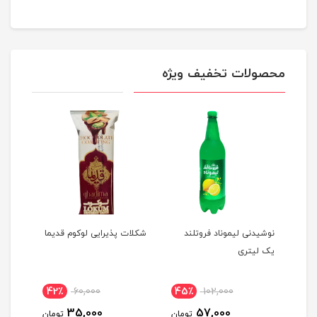
محصولات تخفیف ویژه
نوشیدنی لیموناد فروتلند
شکلات پذیرایی لوکوم قدیما
یک لیتری
لیتری
42٪
60,000
45٪
102,000
45
35,000
57,000
ومان
تومان
تومان