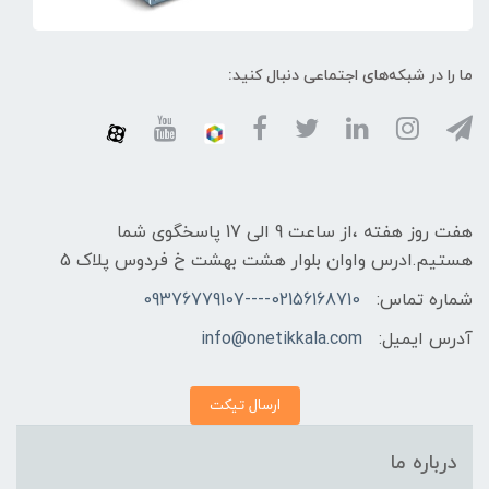
ما را در شبکه‌های اجتماعی دنبال کنید:
هفت روز هفته ،از ساعت 9 الی 17 پاسخگوی شما
هستیم.ادرس واوان بلوار هشت بهشت خ فردوس پلاک 5
شماره تماس:
02156168710----09376779107
آدرس ایمیل:
info@onetikkala.com
ارسال تیکت
درباره ما