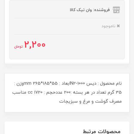
فروشنده: وان تیک کالا
ناموجود
2,200
تومان
نام محصول : دیس N2-1000ابعاد : 55*185*265 mmوزن :
35 گرم تعداد در هر بسته :200 عددحجم : 1720 cc مناسب
مصرف گوشت و مرغ و سبزیجات
محصولات مرتبط