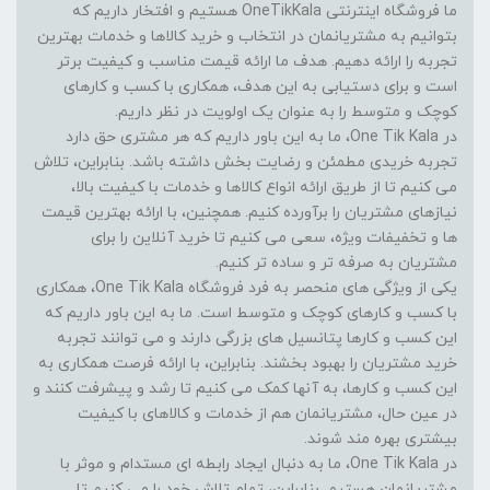
ما فروشگاه اینترنتی OneTikKala هستیم و افتخار داریم که
بتوانیم به مشتریانمان در انتخاب و خرید کالاها و خدمات بهترین
تجربه را ارائه دهیم. هدف ما ارائه قیمت مناسب و کیفیت برتر
است و برای دستیابی به این هدف، همکاری با کسب و کارهای
کوچک و متوسط را به عنوان یک اولویت در نظر داریم.
در One Tik Kala، ما به این باور داریم که هر مشتری حق دارد
تجربه خریدی مطمئن و رضایت بخش داشته باشد. بنابراین، تلاش
می کنیم تا از طریق ارائه انواع کالاها و خدمات با کیفیت بالا،
نیازهای مشتریان را برآورده کنیم. همچنین، با ارائه بهترین قیمت
ها و تخفیفات ویژه، سعی می کنیم تا خرید آنلاین را برای
مشتریان به صرفه تر و ساده تر کنیم.
یکی از ویژگی های منحصر به فرد فروشگاه One Tik Kala، همکاری
با کسب و کارهای کوچک و متوسط است. ما به این باور داریم که
این کسب و کارها پتانسیل های بزرگی دارند و می توانند تجربه
خرید مشتریان را بهبود بخشند. بنابراین، با ارائه فرصت همکاری به
این کسب و کارها، به آنها کمک می کنیم تا رشد و پیشرفت کنند و
در عین حال، مشتریانمان هم از خدمات و کالاهای با کیفیت
بیشتری بهره مند شوند.
در One Tik Kala، ما به دنبال ایجاد رابطه ای مستدام و موثر با
مشتریانمان هستیم. بنابراین، تمام تلاش خود را می کنیم تا