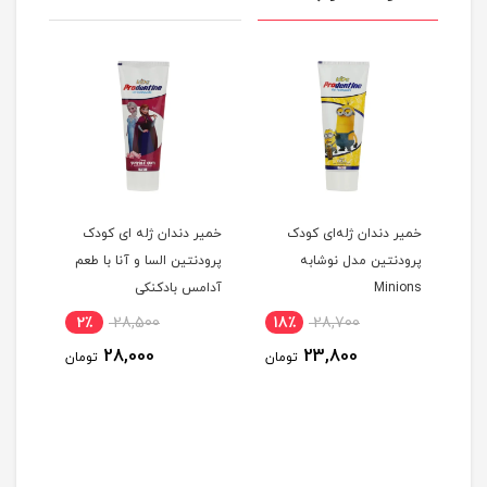
خمیر دندان ژله‌ای کودک
خمیر دندان ژله ای کودک
خمیر
ی
پرودنتین مدل نوشابه
پرودنتین السا و آنا با طعم
پرود
Minions
آدامس بادکنکی
2٪
28,500
18٪
28,700
مان
28,000
23,800
تومان
تومان