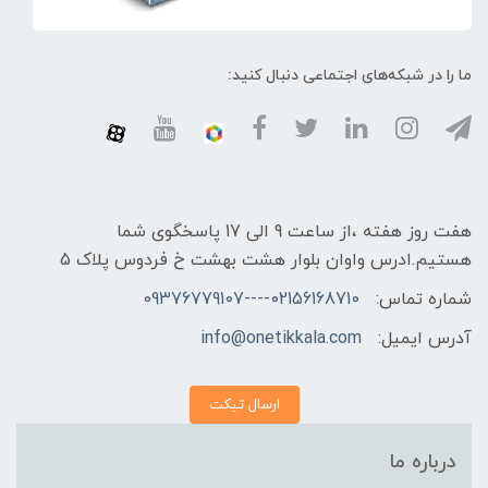
ما را در شبکه‌های اجتماعی دنبال کنید:
هفت روز هفته ،از ساعت 9 الی 17 پاسخگوی شما
هستیم.ادرس واوان بلوار هشت بهشت خ فردوس پلاک 5
شماره تماس:
02156168710----09376779107
آدرس ایمیل:
info@onetikkala.com
ارسال تیکت
درباره ما