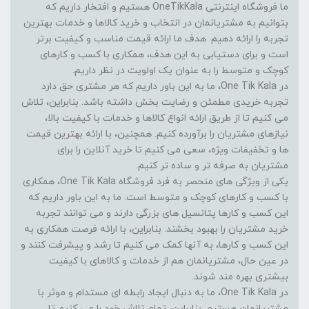
ما فروشگاه اینترنتی OneTikKala هستیم و افتخار داریم که
بتوانیم به مشتریانمان در انتخاب و خرید کالاها و خدمات بهترین
تجربه را ارائه دهیم. هدف ما ارائه قیمت مناسب و کیفیت برتر
است و برای دستیابی به این هدف، همکاری با کسب و کارهای
کوچک و متوسط را به عنوان یک اولویت در نظر داریم.
در One Tik Kala، ما به این باور داریم که هر مشتری حق دارد
تجربه خریدی مطمئن و رضایت بخش داشته باشد. بنابراین، تلاش
می کنیم تا از طریق ارائه انواع کالاها و خدمات با کیفیت بالا،
نیازهای مشتریان را برآورده کنیم. همچنین، با ارائه بهترین قیمت
ها و تخفیفات ویژه، سعی می کنیم تا خرید آنلاین را برای
مشتریان به صرفه تر و ساده تر کنیم.
یکی از ویژگی های منحصر به فرد فروشگاه One Tik Kala، همکاری
با کسب و کارهای کوچک و متوسط است. ما به این باور داریم که
این کسب و کارها پتانسیل های بزرگی دارند و می توانند تجربه
خرید مشتریان را بهبود بخشند. بنابراین، با ارائه فرصت همکاری به
این کسب و کارها، به آنها کمک می کنیم تا رشد و پیشرفت کنند و
در عین حال، مشتریانمان هم از خدمات و کالاهای با کیفیت
بیشتری بهره مند شوند.
در One Tik Kala، ما به دنبال ایجاد رابطه ای مستدام و موثر با
مشتریانمان هستیم. بنابراین، تمام تلاش خود را می کنیم تا