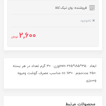
فروشنده: وان تیک کالا
ناموجود
2,600
تومان
ابعاد : 35*185*265 mmوزن : 30 گرم تعداد در هر بسته
:250 عددحجم : 1130 cc مناسب مصرف گوشت ومیوه
وسبزی
محصولات مرتبط