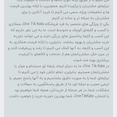
می کنیم تا از طریق ارائه انواع کالاها و خدمات با کیفیت بالا،
نیازهای مشتریان را برآورده کنیم. همچنین، با ارائه بهترین قیمت
ها و تخفیفات ویژه، سعی می کنیم تا خرید آنلاین را برای
مشتریان به صرفه تر و ساده تر کنیم.
یکی از ویژگی های منحصر به فرد فروشگاه One Tik Kala، همکاری
با کسب و کارهای کوچک و متوسط است. ما به این باور داریم که
این کسب و کارها پتانسیل های بزرگی دارند و می توانند تجربه
خرید مشتریان را بهبود بخشند. بنابراین، با ارائه فرصت همکاری به
این کسب و کارها، به آنها کمک می کنیم تا رشد و پیشرفت کنند و
در عین حال، مشتریانمان هم از خدمات و کالاهای با کیفیت
بیشتری بهره مند شوند.
در One Tik Kala، ما به دنبال ایجاد رابطه ای مستدام و موثر با
مشتریانمان هستیم. بنابراین، تمام تلاش خود را می کنیم تا
نیازهای شما را به صورت دقیق بشناسیم و به آنها پاسخ دهیم. با
تیمی مجرب و حرفه ای، ما از طریق پاسخگویی به سوالات و
مشکلات شما، در هر مرحله از خریدتان، همراه شما خواهیم بود.
با انتخاب OneTikKala، شما بهترین تجربه خرید را خواهید داشت.