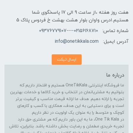
هفت روز هفته ،از ساعت 9 الی 17 پاسخگوی شما
هستیم.ادرس واوان بلوار هشت بهشت خ فردوس پلاک 5
شماره تماس:
02156168710----09376779107
آدرس ایمیل:
info@onetikkala.com
ارسال تیکت
درباره ما
ما فروشگاه اینترنتی OneTikKala هستیم و افتخار داریم که
بتوانیم به مشتریانمان در انتخاب و خرید کالاها و خدمات بهترین
تجربه را ارائه دهیم. هدف ما ارائه قیمت مناسب و کیفیت برتر
است و برای دستیابی به این هدف، همکاری با کسب و کارهای
کوچک و متوسط را به عنوان یک اولویت در نظر داریم.
در One Tik Kala، ما به این باور داریم که هر مشتری حق دارد
تجربه خریدی مطمئن و رضایت بخش داشته باشد. بنابراین، تلاش