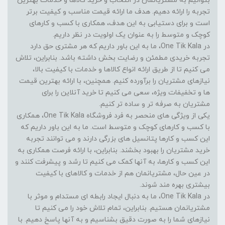
بتوانیم به مشتریانمان در انتخاب و خرید کالاها و خدمات بهترین
تجربه را ارائه دهیم. هدف ما ارائه قیمت مناسب و کیفیت برتر
است و برای دستیابی به این هدف، همکاری با کسب و کارهای
کوچک و متوسط را به عنوان یک اولویت در نظر داریم.
در One Tik Kala، ما به این باور داریم که هر مشتری حق دارد
تجربه خریدی مطمئن و رضایت بخش داشته باشد. بنابراین، تلاش
می کنیم تا از طریق ارائه انواع کالاها و خدمات با کیفیت بالا،
نیازهای مشتریان را برآورده کنیم. همچنین، با ارائه بهترین قیمت
ها و تخفیفات ویژه، سعی می کنیم تا خرید آنلاین را برای
مشتریان به صرفه تر و ساده تر کنیم.
یکی از ویژگی های منحصر به فرد فروشگاه One Tik Kala، همکاری
با کسب و کارهای کوچک و متوسط است. ما به این باور داریم که
این کسب و کارها پتانسیل های بزرگی دارند و می توانند تجربه
خرید مشتریان را بهبود بخشند. بنابراین، با ارائه فرصت همکاری به
این کسب و کارها، به آنها کمک می کنیم تا رشد و پیشرفت کنند و
در عین حال، مشتریانمان هم از خدمات و کالاهای با کیفیت
بیشتری بهره مند شوند.
در One Tik Kala، ما به دنبال ایجاد رابطه ای مستدام و موثر با
مشتریانمان هستیم. بنابراین، تمام تلاش خود را می کنیم تا
نیازهای شما را به صورت دقیق بشناسیم و به آنها پاسخ دهیم. با