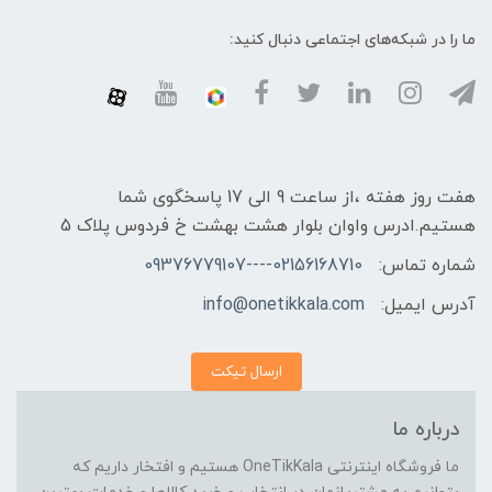
ما را در شبکه‌های اجتماعی دنبال کنید:
هفت روز هفته ،از ساعت 9 الی 17 پاسخگوی شما
هستیم.ادرس واوان بلوار هشت بهشت خ فردوس پلاک 5
شماره تماس:
02156168710----09376779107
آدرس ایمیل:
info@onetikkala.com
ارسال تیکت
درباره ما
ما فروشگاه اینترنتی OneTikKala هستیم و افتخار داریم که