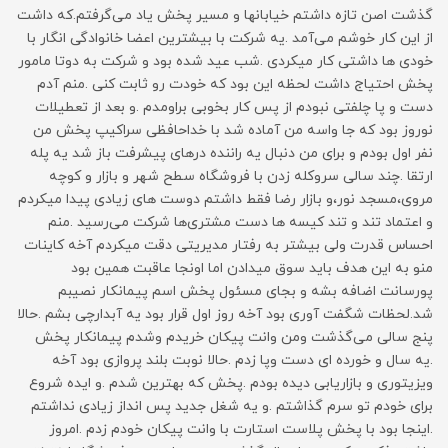
گذشت اصن تازه داشتم خیابانها و مسیر پخش یاد می‌گرفتم.که داشت
از این کار خوشم می‌آمد .یه شرکت با بیشترین اعضا خانوادگی انگار با
خودی ها داشتی کار میکردی .شب عید شده بود و شرکت به دوتا مامور
پخش احتیاج داشت لحظه این بود که خودت رو ثابت کنی .منم آدم
دست و پا چلفتی نبودم از پس کار بخوبی براومدم .و بعد از تعطیلات
نوروز بود که جا واسه من آماده شد با خداحافظی سراکیپ پخش من
نفر اول بودم و برای من دنبال یه راننده درهای پیشرفت باز شد یه پله
ارتقا .چند سالی سروکله زدن با فروشگاه سطح شهر و بازار و کوچه
مروی،مسجد نور،و بازار رضا فقط داشتم دوست های زیادی پیدا میکردم
و اعتماد تند و تند کیسه ها دست مشتری‌ها شرکت می‌رسید .منم
احساس قدرت ولی بیشتر به رفتار مدیریتی دقت میکردم آخه کاینات
منو به این هدف باید سوق میدادن اما اونجا عاقبت همین بود
پورسانت اضافه بشه و بجای مسئول پخش اسم پیمانکار نصیبم
شد.لحظات شگفت آوری بود آخه روز اول قرار بود یه آبدارچی بشم .حالا
پنج سالی می‌گذشت ومن وانت پیکان خریدم وشدم پیمانکار پخش
.یه سال و خورده ای دست وپا زدم .حالا نوبت بلند پروازی بود آخه
ویزیتوری و بازاریابی دیده بودم .پخش که بهترین شدم .و ایده شروع
برای خودم تو سرم گذاشتم .و یه شغل جدید پس انداز زیادی نداشتم
.اینجا بود با پخش پلاست استارت با وانت پیکان خودم زدم .امروز