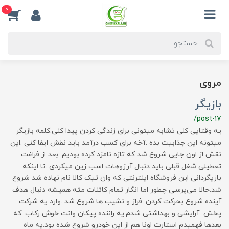
0
مروی
بازیگر
/post-17
یه وقتایی کلی تشابه میتونی برای زندگی کردن پیدا کنی.کلمه بازیگر
میتونه این جذابیت بده .آخه برای کسب درآمد باید نقش ایفا کنی .این
نقش از اون جایی شروع شد که تازه نامزد کرده بودیم .بعد از فراغت
تعطیلی شغل قبلی باید دنبال آرزوهات اسب زین میکردی .تا اینکه
بازیگردانی این فروشگاه اینترنتی که وان تیک کالا نام نهاده شد شروع
شد.حالا می‌پرسی چطور اما انگار تمام کائنات مثه همیشه دنبال هدف
آینده شروع بحرکت کردن .فراز و نشیب ها شروع شد .وارد یه شرکت
پخش آرایشی و بهداشتی شدم.یه راننده پیکان وانت خوش رکاب .که
بعدها فهمیدم استارت اونا هم از این خودرو شروع شده بود.یه ماه