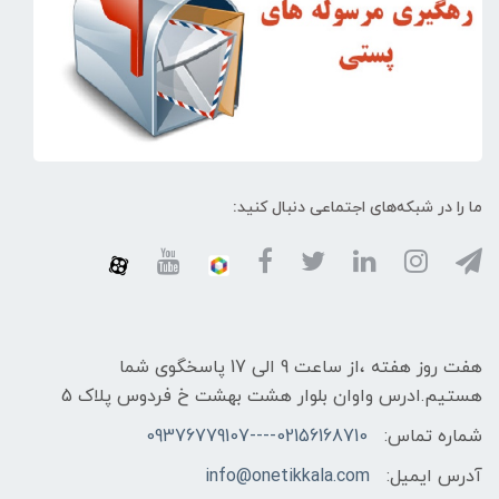
ما را در شبکه‌های اجتماعی دنبال کنید:
هفت روز هفته ،از ساعت 9 الی 17 پاسخگوی شما
هستیم.ادرس واوان بلوار هشت بهشت خ فردوس پلاک 5
شماره تماس:
02156168710----09376779107
آدرس ایمیل:
info@onetikkala.com