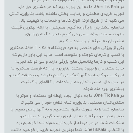
کوچک و متوسط را به عنوان یک اولویت در نظر داریم.
در One Tik Kala، ما به این باور داریم که هر مشتری حق دارد
تجربه خریدی مطمئن و رضایت بخش داشته باشد. بنابراین، تلاش
می کنیم تا از طریق ارائه انواع کالاها و خدمات با کیفیت بالا،
نیازهای مشتریان را برآورده کنیم. همچنین، با ارائه بهترین قیمت
ها و تخفیفات ویژه، سعی می کنیم تا خرید آنلاین را برای
مشتریان به صرفه تر و ساده تر کنیم.
یکی از ویژگی های منحصر به فرد فروشگاه One Tik Kala، همکاری
با کسب و کارهای کوچک و متوسط است. ما به این باور داریم که
این کسب و کارها پتانسیل های بزرگی دارند و می توانند تجربه
خرید مشتریان را بهبود بخشند. بنابراین، با ارائه فرصت همکاری به
این کسب و کارها، به آنها کمک می کنیم تا رشد و پیشرفت کنند و
در عین حال، مشتریانمان هم از خدمات و کالاهای با کیفیت
بیشتری بهره مند شوند.
در One Tik Kala، ما به دنبال ایجاد رابطه ای مستدام و موثر با
مشتریانمان هستیم. بنابراین، تمام تلاش خود را می کنیم تا
نیازهای شما را به صورت دقیق بشناسیم و به آنها پاسخ دهیم. با
تیمی مجرب و حرفه ای، ما از طریق پاسخگویی به سوالات و
مشکلات شما، در هر مرحله از خریدتان، همراه شما خواهیم بود.
با انتخاب OneTikKala، شما بهترین تجربه خرید را خواهید داشت.