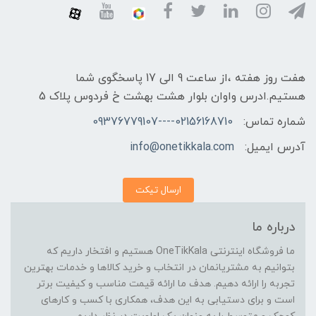
هفت روز هفته ،از ساعت 9 الی 17 پاسخگوی شما
هستیم.ادرس واوان بلوار هشت بهشت خ فردوس پلاک 5
شماره تماس:
02156168710----09376779107
آدرس ایمیل:
info@onetikkala.com
ارسال تیکت
درباره ما
ما فروشگاه اینترنتی OneTikKala هستیم و افتخار داریم که
بتوانیم به مشتریانمان در انتخاب و خرید کالاها و خدمات بهترین
تجربه را ارائه دهیم. هدف ما ارائه قیمت مناسب و کیفیت برتر
است و برای دستیابی به این هدف، همکاری با کسب و کارهای