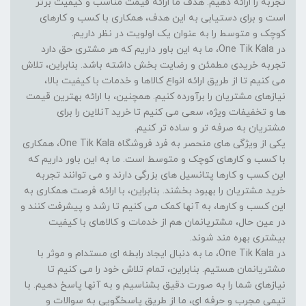
تجربه را ارائه دهیم. هدف ما ارائه قیمت مناسب و کیفیت برتر
است و برای دستیابی به این هدف، همکاری با کسب و کارهای
کوچک و متوسط را به عنوان یک اولویت در نظر داریم.
در One Tik Kala، ما به این باور داریم که هر مشتری حق دارد
تجربه خریدی مطمئن و رضایت بخش داشته باشد. بنابراین، تلاش
می کنیم تا از طریق ارائه انواع کالاها و خدمات با کیفیت بالا،
نیازهای مشتریان را برآورده کنیم. همچنین، با ارائه بهترین قیمت
ها و تخفیفات ویژه، سعی می کنیم تا خرید آنلاین را برای
مشتریان به صرفه تر و ساده تر کنیم.
یکی از ویژگی های منحصر به فرد فروشگاه One Tik Kala، همکاری
با کسب و کارهای کوچک و متوسط است. ما به این باور داریم که
این کسب و کارها پتانسیل های بزرگی دارند و می توانند تجربه
خرید مشتریان را بهبود بخشند. بنابراین، با ارائه فرصت همکاری به
این کسب و کارها، به آنها کمک می کنیم تا رشد و پیشرفت کنند و
در عین حال، مشتریانمان هم از خدمات و کالاهای با کیفیت
بیشتری بهره مند شوند.
در One Tik Kala، ما به دنبال ایجاد رابطه ای مستدام و موثر با
مشتریانمان هستیم. بنابراین، تمام تلاش خود را می کنیم تا
نیازهای شما را به صورت دقیق بشناسیم و به آنها پاسخ دهیم. با
تیمی مجرب و حرفه ای، ما از طریق پاسخگویی به سوالات و