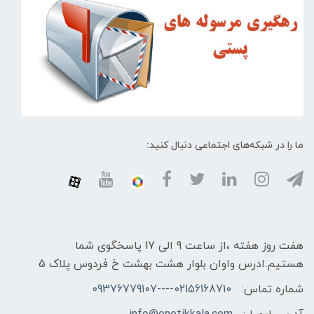
ما را در شبکه‌های اجتماعی دنبال کنید:
هفت روز هفته ،از ساعت 9 الی 17 پاسخگوی شما
هستیم.ادرس واوان بلوار هشت بهشت خ فردوس پلاک 5
شماره تماس:
02156168710----09376779107