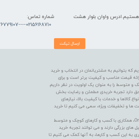
 الی 17 پاسخگوی شما هستیم.ادرس واوان بلوار هشت
شماره تماس:
02156168710----09376779107
ارسال تیکت
On هستیم و افتخار داریم که بتوانیم به مشتریانمان در انتخاب و خرید
ارائه قیمت مناسب و کیفیت برتر است و برای
و متوسط را به عنوان یک اولویت در نظر داریم.
 هر مشتری حق دارد تجربه خریدی مطمئن و رضایت بخش
نواع کالاها و خدمات با کیفیت بالا، نیازهای
یمت ها و تخفیفات ویژه، سعی می کنیم تا خرید
یکی از ویژگی های منحصر به فرد فروشگاه One Tik Kala، همکاری با کسب و کارهای کوچک و متوسط
ل های بزرگی دارند و می توانند تجربه خرید
اری به این کسب و کارها، به آنها کمک می کنیم تا