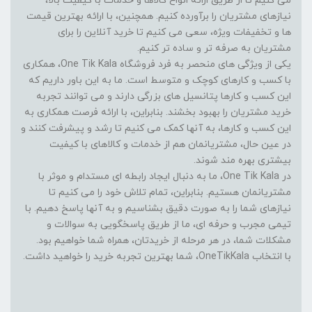
می کنیم تا از طریق ارائه انواع کالاها و خدمات با کیفیت بالا،
نیازهای مشتریان را برآورده کنیم. همچنین، با ارائه بهترین قیمت
ها و تخفیفات ویژه، سعی می کنیم تا خرید آنلاین را برای
مشتریان به صرفه تر و ساده تر کنیم.
یکی از ویژگی های منحصر به فرد فروشگاه One Tik Kala، همکاری
با کسب و کارهای کوچک و متوسط است. ما به این باور داریم که
این کسب و کارها پتانسیل های بزرگی دارند و می توانند تجربه
خرید مشتریان را بهبود بخشند. بنابراین، با ارائه فرصت همکاری به
این کسب و کارها، به آنها کمک می کنیم تا رشد و پیشرفت کنند و
در عین حال، مشتریانمان هم از خدمات و کالاهای با کیفیت
بیشتری بهره مند شوند.
در One Tik Kala، ما به دنبال ایجاد رابطه ای مستدام و موثر با
مشتریانمان هستیم. بنابراین، تمام تلاش خود را می کنیم تا
نیازهای شما را به صورت دقیق بشناسیم و به آنها پاسخ دهیم. با
تیمی مجرب و حرفه ای، ما از طریق پاسخگویی به سوالات و
مشکلات شما، در هر مرحله از خریدتان، همراه شما خواهیم بود.
با انتخاب OneTikKala، شما بهترین تجربه خرید را خواهید داشت.