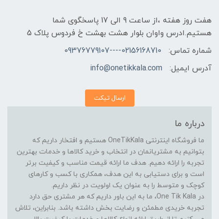
هفت روز هفته ،از ساعت 9 الی 17 پاسخگوی شما
هستیم.ادرس واوان بلوار هشت بهشت خ فردوس پلاک 5
شماره تماس:
02156168710----09376779107
آدرس ایمیل:
info@onetikkala.com
ارسال تیکت
درباره ما
ما فروشگاه اینترنتی OneTikKala هستیم و افتخار داریم که
بتوانیم به مشتریانمان در انتخاب و خرید کالاها و خدمات بهترین
تجربه را ارائه دهیم. هدف ما ارائه قیمت مناسب و کیفیت برتر
است و برای دستیابی به این هدف، همکاری با کسب و کارهای
کوچک و متوسط را به عنوان یک اولویت در نظر داریم.
در One Tik Kala، ما به این باور داریم که هر مشتری حق دارد
تجربه خریدی مطمئن و رضایت بخش داشته باشد. بنابراین، تلاش