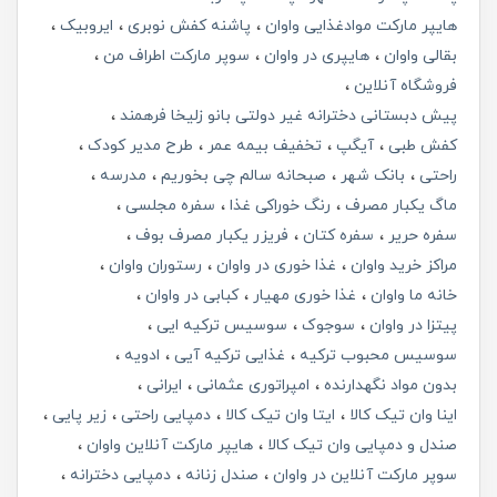
هایپر مارکت موادغذایی واوان
پاشنه کفش نوبری
ایروبیک
بقالی واوان
هایپری در واوان
سوپر مارکت اطراف من
فروشگاه آنلاین
پیش دبستانی دخترانه غیر دولتی بانو زلیخا فرهمند
کفش طبی
آیگپ
تخفیف بیمه عمر
طرح مدیر کودک
راحتی
بانک شهر
صبحانه سالم چی بخوریم
مدرسه
ماگ یکبار مصرف
رنگ خوراکی غذا
سفره مجلسی
سفره حریر
سفره کتان
فریزر یکبار مصرف بوف
مراکز خرید واوان
غذا خوری در واوان
رستوران واوان
خانه ما واوان
غذا خوری مهیار
کبابی در واوان
پیتزا در واوان
سوجوک
سوسیس ترکیه ایی
سوسیس محبوب ترکیه
غذایی ترکیه آیی
ادویه
بدون مواد نگهدارنده
امپراتوری عثمانی
ایرانی
اینا وان تیک کالا
ایتا وان تیک کالا
دمپایی راحتی
زیر پایی
صندل و دمپایی وان تیک کالا
هایپر مارکت آنلاین واوان
سوپر مارکت آنلاین در واوان
صندل زنانه
دمپایی دخترانه