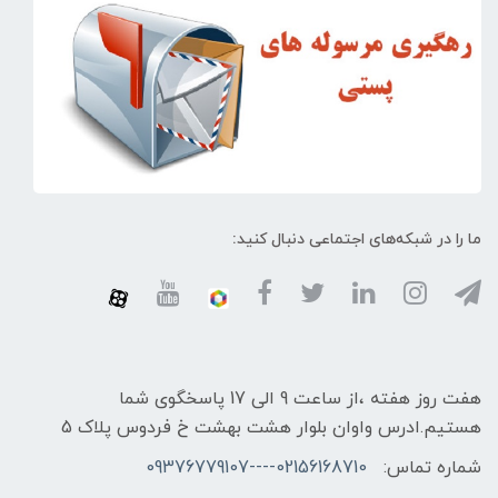
ما را در شبکه‌های اجتماعی دنبال کنید:
هفت روز هفته ،از ساعت 9 الی 17 پاسخگوی شما
هستیم.ادرس واوان بلوار هشت بهشت خ فردوس پلاک 5
شماره تماس:
02156168710----09376779107