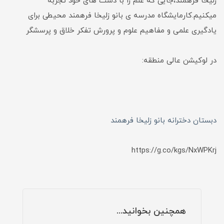
زلیخا فرهمند،جایی که علم را با دست های خود تجربه
میکنیم.کارمایشگاه مدرسه ی بانو زلیخا فرهمند محیطی برای
یادگیری علمی و مفاهیم علوم و پرورش تفکر خلاق و پرسشگر
در لوکیشن عالی منطقه:
دبستان دخترانه بانو زلیخا فرهمند
https://g.co/kgs/NxWPKrj
همچنین بخوانید...