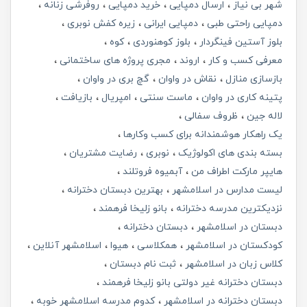
شهر بی نیاز
ارسال دمپایی
خرید دمپایی
روفرشی زنانه
دمپایی راحتی طبی
دمپایی ایرانی
زیره کفش نوبری
بلوز آستین فینگردار
بلوز کوهنوردی
کوه
معرفی کسب و کار
اروند
مجری پروژه های ساختمانی
بازسازی منازل
نقاش در واوان
گچ بری در واوان
پتینه کاری در واوان
ماست سنتی
امپریال
بازیافت
لاله جین
ظروف سفالی
یک راهکار هوشمندانه برای کسب وکارها
بسته بندی های اکولوژیک
نوبری
رضایت مشتریان
هایپر مارکت اطراف من
آبمیوه فروتلند
لیست مدارس در اسلامشهر
بهترین دبستان دخترانه
نزدیکترین مدرسه دخترانه
بانو زلیخا فرهمند
دبستان در اسلامشهر
دبستان دخترانه
کودکستان در اسلامشهر
همکلاسی
هیوا
اسلامشهر آنلاین
کلاس زبان در اسلامشهر
ثبت نام دبستان
دبستان دخترانه غیر دولتی بانو زلیخا فرهمند
دبستان دخترانه در اسلامشهر
کدوم مدرسه اسلامشهر خوبه