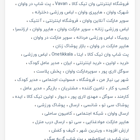
فروشگاه اینترنتی وان تیک کالا
Vavan
پت شاپ در واوان
شهرک واوان
هایپری واوان
لباس ورزشی دخترانه
سوپر مارکت آنلاین واوان
فروشگاه اینترنتی
آنتیک
لباس ورزشی زنانه
سوپر مارکت واوان
هایپر واوان
ارزانسرا
روبیکا
لباس ورزشی مردانه
سوپر مارکت در واوان
هایپر مارکت در واوان
بازار پوشاک زنان
پت شاپ وان تیک کالا
ایتا
Onetikkala
لباس ورزشی
خرید
اولین
خرید اینترنتی
ایران
مدیر عامل کودک
سوگل لاری پور
سوپرمارکت واوان
پخش پلاست
شهر بی نیاز من
فروشگاه
مسولیت اجتماعی
مدیر کودک
کسب و کار
تامین کننده
مشتریان
بازیگر
مدیر عامل
کارمند
سوگل
مهدی لاری پور
دیوار
اولین تیک کالا
ایده
پوشاک سی تو
شانسی
ارسال
پوشاک ورزشی
ارسال واوان
شبکه اجتماعی
کامیون ساحلی
هایپر مارکت موادغذایی
سی تو
ارسال درب منزل
ارزش افزوده
ویترین شهر
کیف و کفش
پت شاپ در اسلامشهر
پت شاپ گربه سگ