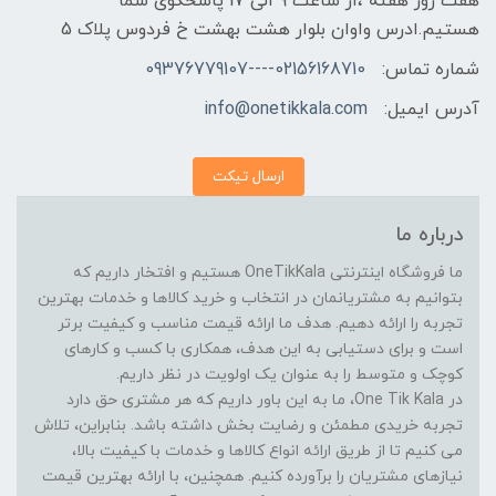
هفت روز هفته ،از ساعت 9 الی 17 پاسخگوی شما
هستیم.ادرس واوان بلوار هشت بهشت خ فردوس پلاک 5
شماره تماس:
02156168710----09376779107
آدرس ایمیل:
info@onetikkala.com
ارسال تیکت
درباره ما
ما فروشگاه اینترنتی OneTikKala هستیم و افتخار داریم که
بتوانیم به مشتریانمان در انتخاب و خرید کالاها و خدمات بهترین
تجربه را ارائه دهیم. هدف ما ارائه قیمت مناسب و کیفیت برتر
است و برای دستیابی به این هدف، همکاری با کسب و کارهای
کوچک و متوسط را به عنوان یک اولویت در نظر داریم.
در One Tik Kala، ما به این باور داریم که هر مشتری حق دارد
تجربه خریدی مطمئن و رضایت بخش داشته باشد. بنابراین، تلاش
می کنیم تا از طریق ارائه انواع کالاها و خدمات با کیفیت بالا،
نیازهای مشتریان را برآورده کنیم. همچنین، با ارائه بهترین قیمت