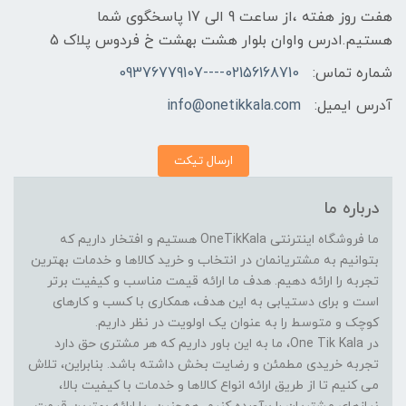
هفت روز هفته ،از ساعت 9 الی 17 پاسخگوی شما
هستیم.ادرس واوان بلوار هشت بهشت خ فردوس پلاک 5
شماره تماس:
02156168710----09376779107
آدرس ایمیل:
info@onetikkala.com
ارسال تیکت
درباره ما
ما فروشگاه اینترنتی OneTikKala هستیم و افتخار داریم که
بتوانیم به مشتریانمان در انتخاب و خرید کالاها و خدمات بهترین
تجربه را ارائه دهیم. هدف ما ارائه قیمت مناسب و کیفیت برتر
است و برای دستیابی به این هدف، همکاری با کسب و کارهای
کوچک و متوسط را به عنوان یک اولویت در نظر داریم.
در One Tik Kala، ما به این باور داریم که هر مشتری حق دارد
تجربه خریدی مطمئن و رضایت بخش داشته باشد. بنابراین، تلاش
می کنیم تا از طریق ارائه انواع کالاها و خدمات با کیفیت بالا،