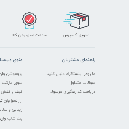
تحویل اکسپرس
ضمانت اصل‌بودن کالا
راهنمای مشتریان
منوی وب‌سا
ما رودر اینستاگرام دنبال کنید
پروموشن وان 
سوالات متداول
سوپر مارکت آن
دریافت کد رهگیری مرسوله
کیف و کفش وا
ارزانسرا وان ت
زیبایی و سلام
پت شاپ وان ت