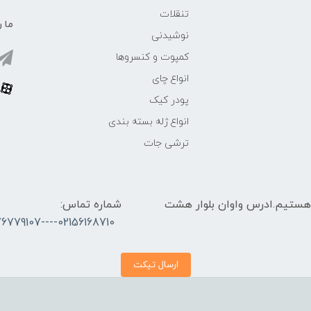
تنقلات
ما ر
نوشیدنی
کمپوت و کنسروها
انواع چای
پودر کیک
انواع ژله بسته بندی
ترشی جات
 الی 17 پاسخگوی شما هستیم.ادرس واوان بلوار هشت
شماره تماس:
02156168710----09376779107
ارسال تیکت