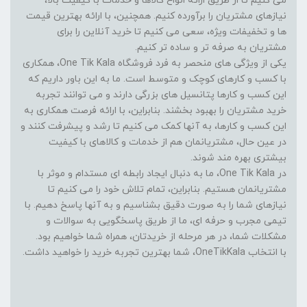
می کنیم تا از طریق ارائه انواع کالاها و خدمات با کیفیت بالا،
نیازهای مشتریان را برآورده کنیم. همچنین، با ارائه بهترین قیمت
ها و تخفیفات ویژه، سعی می کنیم تا خرید آنلاین را برای
مشتریان به صرفه تر و ساده تر کنیم.
یکی از ویژگی های منحصر به فرد فروشگاه One Tik Kala، همکاری
با کسب و کارهای کوچک و متوسط است. ما به این باور داریم که
این کسب و کارها پتانسیل های بزرگی دارند و می توانند تجربه
خرید مشتریان را بهبود بخشند. بنابراین، با ارائه فرصت همکاری به
این کسب و کارها، به آنها کمک می کنیم تا رشد و پیشرفت کنند و
در عین حال، مشتریانمان هم از خدمات و کالاهای با کیفیت
بیشتری بهره مند شوند.
در One Tik Kala، ما به دنبال ایجاد رابطه ای مستدام و موثر با
مشتریانمان هستیم. بنابراین، تمام تلاش خود را می کنیم تا
نیازهای شما را به صورت دقیق بشناسیم و به آنها پاسخ دهیم. با
تیمی مجرب و حرفه ای، ما از طریق پاسخگویی به سوالات و
مشکلات شما، در هر مرحله از خریدتان، همراه شما خواهیم بود.
با انتخاب OneTikKala، شما بهترین تجربه خرید را خواهید داشت.