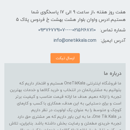
هفت روز هفته ،از ساعت 9 الی 17 پاسخگوی شما
هستیم.ادرس واوان بلوار هشت بهشت خ فردوس پلاک 5
شماره تماس:
02156168710----09376779107
آدرس ایمیل:
info@onetikkala.com
ارسال تیکت
درباره ما
ما فروشگاه اینترنتی OneTikKala هستیم و افتخار داریم که
بتوانیم به مشتریانمان در انتخاب و خرید کالاها و خدمات بهترین
تجربه را ارائه دهیم. هدف ما ارائه قیمت مناسب و کیفیت برتر
است و برای دستیابی به این هدف، همکاری با کسب و کارهای
کوچک و متوسط را به عنوان یک اولویت در نظر داریم.
در One Tik Kala، ما به این باور داریم که هر مشتری حق دارد
تجربه خریدی مطمئن و رضایت بخش داشته باشد. بنابراین، تلاش