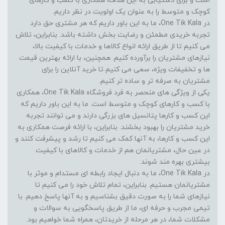
است و برای دستیابی به این هدف، همکاری با کسب و کارهای
کوچک و متوسط را به عنوان یک اولویت در نظر داریم.
در One Tik Kala، ما به این باور داریم که هر مشتری حق دارد
تجربه خریدی مطمئن و رضایت بخش داشته باشد. بنابراین، تلاش
می کنیم تا از طریق ارائه انواع کالاها و خدمات با کیفیت بالا،
نیازهای مشتریان را برآورده کنیم. همچنین، با ارائه بهترین قیمت
ها و تخفیفات ویژه، سعی می کنیم تا خرید آنلاین را برای
مشتریان به صرفه تر و ساده تر کنیم.
یکی از ویژگی های منحصر به فرد فروشگاه One Tik Kala، همکاری
با کسب و کارهای کوچک و متوسط است. ما به این باور داریم که
این کسب و کارها پتانسیل های بزرگی دارند و می توانند تجربه
خرید مشتریان را بهبود بخشند. بنابراین، با ارائه فرصت همکاری به
این کسب و کارها، به آنها کمک می کنیم تا رشد و پیشرفت کنند و
در عین حال، مشتریانمان هم از خدمات و کالاهای با کیفیت
بیشتری بهره مند شوند.
در One Tik Kala، ما به دنبال ایجاد رابطه ای مستدام و موثر با
مشتریانمان هستیم. بنابراین، تمام تلاش خود را می کنیم تا
نیازهای شما را به صورت دقیق بشناسیم و به آنها پاسخ دهیم. با
تیمی مجرب و حرفه ای، ما از طریق پاسخگویی به سوالات و
مشکلات شما، در هر مرحله از خریدتان، همراه شما خواهیم بود.