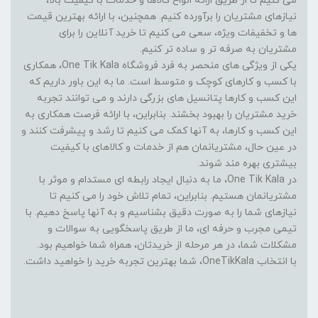
می کنیم تا از طریق ارائه انواع کالاها و خدمات با کیفیت بالا،
نیازهای مشتریان را برآورده کنیم. همچنین، با ارائه بهترین قیمت
ها و تخفیفات ویژه، سعی می کنیم تا خرید آنلاین را برای
مشتریان به صرفه تر و ساده تر کنیم.
یکی از ویژگی های منحصر به فرد فروشگاه One Tik Kala، همکاری
با کسب و کارهای کوچک و متوسط است. ما به این باور داریم که
این کسب و کارها پتانسیل های بزرگی دارند و می توانند تجربه
خرید مشتریان را بهبود بخشند. بنابراین، با ارائه فرصت همکاری به
این کسب و کارها، به آنها کمک می کنیم تا رشد و پیشرفت کنند و
در عین حال، مشتریانمان هم از خدمات و کالاهای با کیفیت
بیشتری بهره مند شوند.
در One Tik Kala، ما به دنبال ایجاد رابطه ای مستدام و موثر با
مشتریانمان هستیم. بنابراین، تمام تلاش خود را می کنیم تا
نیازهای شما را به صورت دقیق بشناسیم و به آنها پاسخ دهیم. با
تیمی مجرب و حرفه ای، ما از طریق پاسخگویی به سوالات و
مشکلات شما، در هر مرحله از خریدتان، همراه شما خواهیم بود.
با انتخاب OneTikKala، شما بهترین تجربه خرید را خواهید داشت.