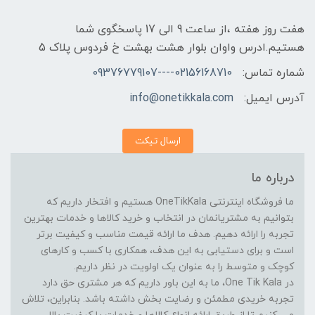
هفت روز هفته ،از ساعت 9 الی 17 پاسخگوی شما
هستیم.ادرس واوان بلوار هشت بهشت خ فردوس پلاک 5
شماره تماس:
02156168710----09376779107
آدرس ایمیل:
info@onetikkala.com
ارسال تیکت
درباره ما
ما فروشگاه اینترنتی OneTikKala هستیم و افتخار داریم که
بتوانیم به مشتریانمان در انتخاب و خرید کالاها و خدمات بهترین
تجربه را ارائه دهیم. هدف ما ارائه قیمت مناسب و کیفیت برتر
است و برای دستیابی به این هدف، همکاری با کسب و کارهای
کوچک و متوسط را به عنوان یک اولویت در نظر داریم.
در One Tik Kala، ما به این باور داریم که هر مشتری حق دارد
تجربه خریدی مطمئن و رضایت بخش داشته باشد. بنابراین، تلاش