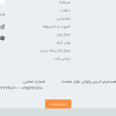
صبحانه
تنقلات
ما ر
نوشیدنی
کمپوت و کنسروها
انواع چای
پودر کیک
انواع ژله بسته بندی
ترشی جات
 الی 17 پاسخگوی شما هستیم.ادرس واوان بلوار هشت
شماره تماس:
02156168710----09376779107
ارسال تیکت