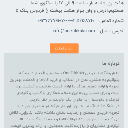
هفت روز هفته ،از ساعت 9 الی 17 پاسخگوی شما
هستیم.ادرس واوان بلوار هشت بهشت خ فردوس پلاک 5
شماره تماس:
02156168710----09376779107
آدرس ایمیل:
info@onetikkala.com
ارسال تیکت
درباره ما
ما فروشگاه اینترنتی OneTikKala هستیم و افتخار داریم که
بتوانیم به مشتریانمان در انتخاب و خرید کالاها و خدمات بهترین
تجربه را ارائه دهیم. هدف ما ارائه قیمت مناسب و کیفیت برتر
است و برای دستیابی به این هدف، همکاری با کسب و کارهای
کوچک و متوسط را به عنوان یک اولویت در نظر داریم.
در One Tik Kala، ما به این باور داریم که هر مشتری حق دارد
تجربه خریدی مطمئن و رضایت بخش داشته باشد. بنابراین، تلاش
می کنیم تا از طریق ارائه انواع کالاها و خدمات با کیفیت بالا،
نیازهای مشتریان را برآورده کنیم. همچنین، با ارائه بهترین قیمت