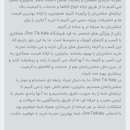
تجربه خریدی مطمئن و رضایت بخش داشته باشد. بنابراین، تلاش
می کنیم تا از طریق ارائه انواع کالاها و خدمات با کیفیت بالا،
نیازهای مشتریان را برآورده کنیم. همچنین، با ارائه بهترین قیمت
ها و تخفیفات ویژه، سعی می کنیم تا خرید آنلاین را برای
مشتریان به صرفه تر و ساده تر کنیم.
یکی از ویژگی های منحصر به فرد فروشگاه One Tik Kala، همکاری
با کسب و کارهای کوچک و متوسط است. ما به این باور داریم که
این کسب و کارها پتانسیل های بزرگی دارند و می توانند تجربه
خرید مشتریان را بهبود بخشند. بنابراین، با ارائه فرصت همکاری به
این کسب و کارها، به آنها کمک می کنیم تا رشد و پیشرفت کنند و
در عین حال، مشتریانمان هم از خدمات و کالاهای با کیفیت
بیشتری بهره مند شوند.
در One Tik Kala، ما به دنبال ایجاد رابطه ای مستدام و موثر با
مشتریانمان هستیم. بنابراین، تمام تلاش خود را می کنیم تا
نیازهای شما را به صورت دقیق بشناسیم و به آنها پاسخ دهیم. با
تیمی مجرب و حرفه ای، ما از طریق پاسخگویی به سوالات و
مشکلات شما، در هر مرحله از خریدتان، همراه شما خواهیم بود.
با انتخاب OneTikKala، شما بهترین تجربه خرید را خواهید داشت.