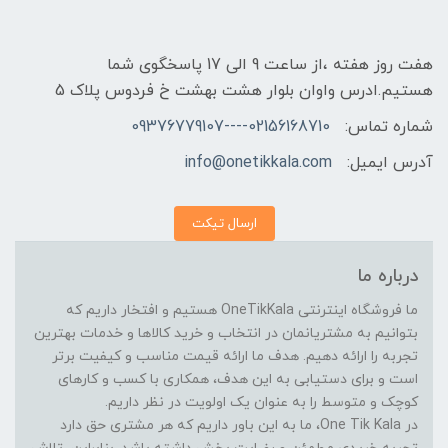
هفت روز هفته ،از ساعت 9 الی 17 پاسخگوی شما
هستیم.ادرس واوان بلوار هشت بهشت خ فردوس پلاک 5
شماره تماس:
02156168710----09376779107
آدرس ایمیل:
info@onetikkala.com
ارسال تیکت
درباره ما
ما فروشگاه اینترنتی OneTikKala هستیم و افتخار داریم که
بتوانیم به مشتریانمان در انتخاب و خرید کالاها و خدمات بهترین
تجربه را ارائه دهیم. هدف ما ارائه قیمت مناسب و کیفیت برتر
است و برای دستیابی به این هدف، همکاری با کسب و کارهای
کوچک و متوسط را به عنوان یک اولویت در نظر داریم.
در One Tik Kala، ما به این باور داریم که هر مشتری حق دارد