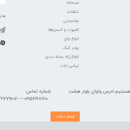
صبحانه
تنقلات
ما ر
نوشیدنی
کمپوت و کنسروها
انواع چای
پودر کیک
انواع ژله بسته بندی
ترشی جات
 الی 17 پاسخگوی شما هستیم.ادرس واوان بلوار هشت
شماره تماس:
02156168710----09376779107
ارسال تیکت