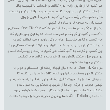
تجربه خریدی مطمئن و رضایت بخش داشته باشد. بنابراین، تلاش
می کنیم تا از طریق ارائه انواع کالاها و خدمات با کیفیت بالا،
نیازهای مشتریان را برآورده کنیم. همچنین، با ارائه بهترین قیمت
ها و تخفیفات ویژه، سعی می کنیم تا خرید آنلاین را برای
مشتریان به صرفه تر و ساده تر کنیم.
یکی از ویژگی های منحصر به فرد فروشگاه One Tik Kala، همکاری
با کسب و کارهای کوچک و متوسط است. ما به این باور داریم که
این کسب و کارها پتانسیل های بزرگی دارند و می توانند تجربه
خرید مشتریان را بهبود بخشند. بنابراین، با ارائه فرصت همکاری به
این کسب و کارها، به آنها کمک می کنیم تا رشد و پیشرفت کنند و
در عین حال، مشتریانمان هم از خدمات و کالاهای با کیفیت
بیشتری بهره مند شوند.
در One Tik Kala، ما به دنبال ایجاد رابطه ای مستدام و موثر با
مشتریانمان هستیم. بنابراین، تمام تلاش خود را می کنیم تا
نیازهای شما را به صورت دقیق بشناسیم و به آنها پاسخ دهیم. با
تیمی مجرب و حرفه ای، ما از طریق پاسخگویی به سوالات و
مشکلات شما، در هر مرحله از خریدتان، همراه شما خواهیم بود.
با انتخاب OneTikKala، شما بهترین تجربه خرید را خواهید داشت.