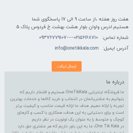
هفت روز هفته ،از ساعت 9 الی 17 پاسخگوی شما
هستیم.ادرس واوان بلوار هشت بهشت خ فردوس پلاک 5
شماره تماس:
02156168710----09376779107
آدرس ایمیل:
info@onetikkala.com
ارسال تیکت
درباره ما
ما فروشگاه اینترنتی OneTikKala هستیم و افتخار داریم که
بتوانیم به مشتریانمان در انتخاب و خرید کالاها و خدمات بهترین
تجربه را ارائه دهیم. هدف ما ارائه قیمت مناسب و کیفیت برتر
است و برای دستیابی به این هدف، همکاری با کسب و کارهای
کوچک و متوسط را به عنوان یک اولویت در نظر داریم.
در One Tik Kala، ما به این باور داریم که هر مشتری حق دارد