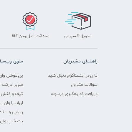
تحویل اکسپرس
ضمانت اصل‌بودن کالا
راهنمای مشتریان
منوی وب‌سا
ما رودر اینستاگرام دنبال کنید
پروموشن وان 
سوالات متداول
سوپر مارکت آن
دریافت کد رهگیری مرسوله
کیف و کفش وا
ارزانسرا وان ت
زیبایی و سلام
پت شاپ وان ت