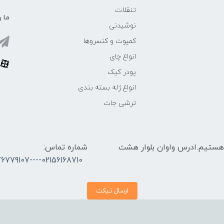
تنقلات
ما ر
نوشیدنی
کمپوت و کنسروها
انواع چای
پودر کیک
انواع ژله بسته بندی
ترشی جات
 الی 17 پاسخگوی شما هستیم.ادرس واوان بلوار هشت
شماره تماس:
02156168710----09376779107
ارسال تیکت